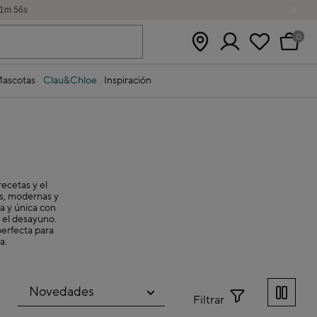
1
m
54
s
0
ascotas
Clau&Chloe
Inspiración
ecetas y el
as, modernas y
da y única con
 el desayuno.
perfecta para
a.
Filtrar