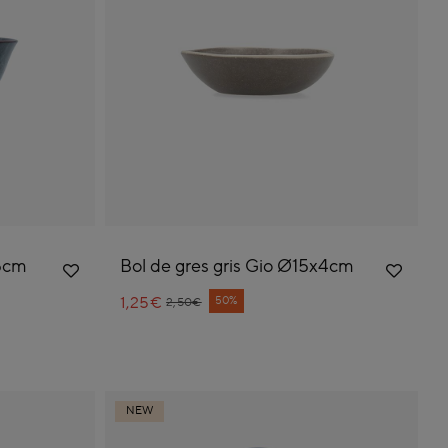
15cm
Bol de gres gris Gio Ø15x4cm
1,25€
Price reduced from
to
50%
2,50€
NEW