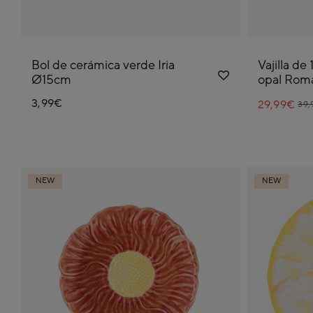
Bol de cerámica verde Iria
Vajilla de
Ø15cm
opal Roma
3,99€
29,99€
Pri
to
39,
NEW
NEW