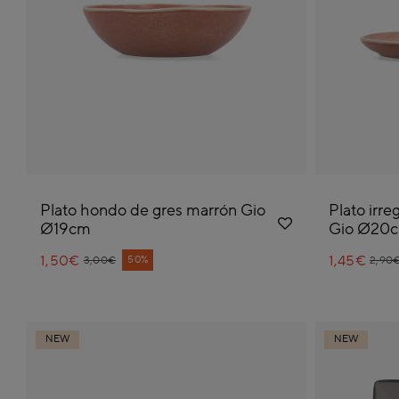
Plato hondo de gres marrón Gio
Plato irre
Ø19cm
Gio Ø20
1,50€
Price reduced from
to
1,45€
Pric
to
50%
3,00€
2,90
NEW
NEW