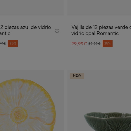
 12 piezas azul de vidrio
Vajilla de 12 piezas verde 
ntic
vidrio opal Romantic
ce reduced from
29,99€
Price reduced from
to
25%
25%
99€
39,99€
NEW