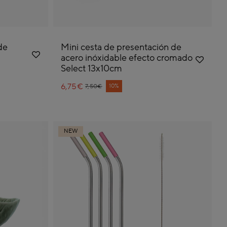
de
Mini cesta de presentación de
acero inóxidable efecto cromado
Select 13x10cm
6,75€
Price reduced from
to
10%
7,50€
NEW