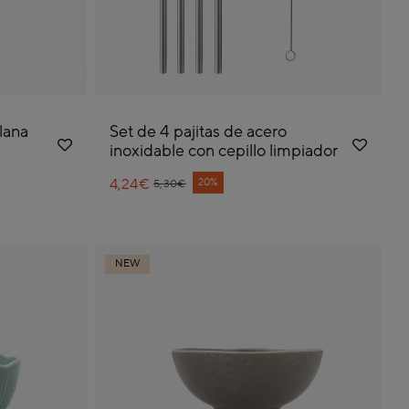
lana
Set de 4 pajitas de acero
inoxidable con cepillo limpiador
4,24€
Price reduced from
to
20%
5,30€
NEW