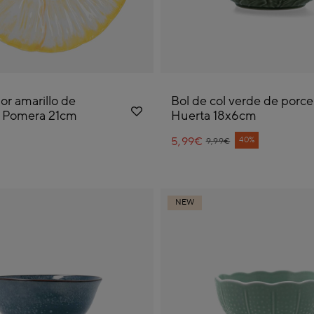
lor amarillo de
Bol de col verde de porce
a Pomera 21cm
Huerta 18x6cm
5,99€
Price reduced from
to
40%
9,99€
NEW