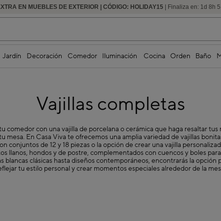
EXTRA EN MUEBLES DE EXTERIOR | CÓDIGO: HOLIDAY15
HASTA -60% DE DESCUENTO | SEGUNDAS REBAJAS
| Finaliza en:
1
d
8
h
5
Jardín
Decoración
Comedor
Iluminación
Cocina
Orden
Baño
M
Vajillas completas
u comedor con una vajilla de porcelana o cerámica que haga resaltar tus r
u mesa. En Casa Viva te ofrecemos una amplia variedad de vajillas bonit
n conjuntos de 12 y 18 piezas o la opción de crear una vajilla personaliza
tos llanos, hondos y de postre, complementados con cuencos y boles para
as blancas clásicas hasta diseños contemporáneos, encontrarás la opción 
eflejar tu estilo personal y crear momentos especiales alrededor de la mes