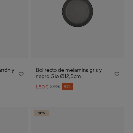
rrón y
Bol recto de melamina gris y
negro Gio Ø12,5cm
1,50€
Price reduced from
to
50%
2,99€
NEW