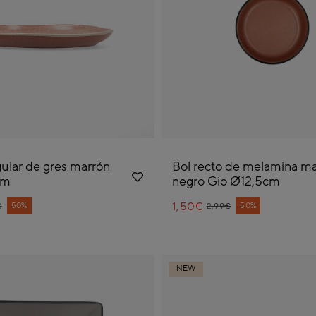
gular de gres marrón
Bol recto de melamina ma
cm
negro Gio Ø12,5cm
e reduced from
1,50€
Price reduced from
to
50%
50%
€
2,99€
NEW