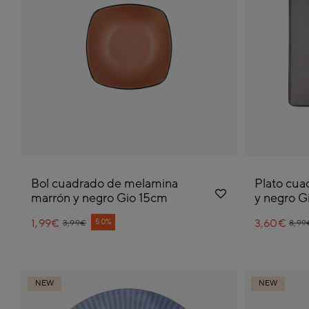
Bol cuadrado de melamina
Plato cua
marrón y negro Gio 15cm
y negro G
1,99€
Price reduced from
to
3,60€
Pric
to
50%
3,99€
8,99
NEW
NEW