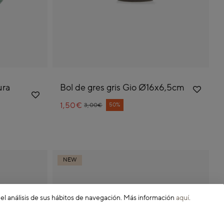
ura
Bol de gres gris Gio Ø16x6,5cm
1,50€
Price reduced from
to
50%
3,00€
NEW
 el análisis de sus hábitos de navegación. Más información
aquí
.