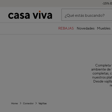
-15% 
¿Qué estás buscando?
REBAJAS
Novedades
Muebles
Completa t
ambiente de t
completas, co
nuestros pla
Desde vajill
r
Vajillas
Home
Comedor