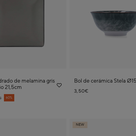
drado de melamina gris
Bol de cerámica Stela Ø
io 21,5cm
3,50€
e reduced from
60%
€
NEW