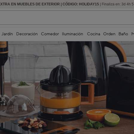
EXTRA EN MUEBLES DE EXTERIOR | CÓDIGO: HOLIDAY15
HASTA -60% DE DESCUENTO | SEGUNDAS REBAJAS
| Finaliza en:
3
d
4
h
5
Jardín
Decoración
Comedor
Iluminación
Cocina
Orden
Baño
M