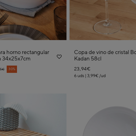
ra horno rectangular
Copa de vino de cristal 
n 34x25x7cm
Kadan 58cl
23,94€
ce reduced from
30%
95€
6 uds | 3,99€ /ud