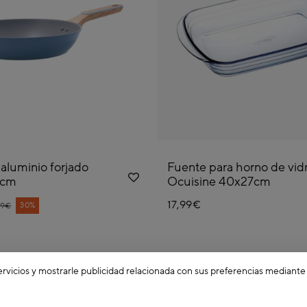
 aluminio forjado
Fuente para horno de vidr
6cm
Ocuisine 40x27cm
17,99€
ce reduced from
30%
99€
ervicios y mostrarle publicidad relacionada con sus preferencias mediante