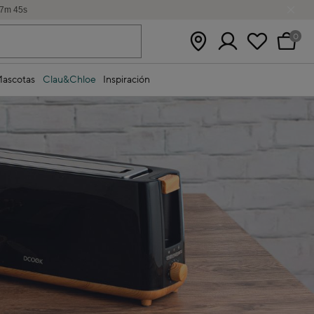
7
m
43
s
0
ascotas
Clau&Chloe
Inspiración