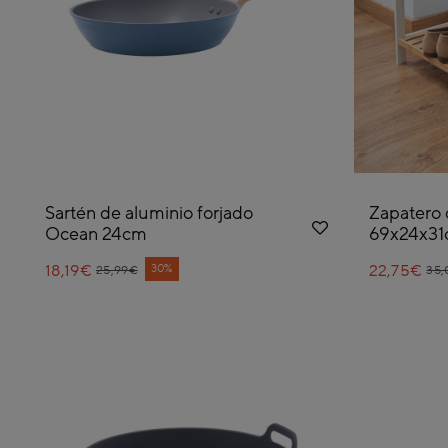
Sartén de aluminio forjado
Zapatero 
Ocean 24cm
69x24x3
18,19€
Price reduced from
to
22,75€
Pri
to
30%
25,99€
35