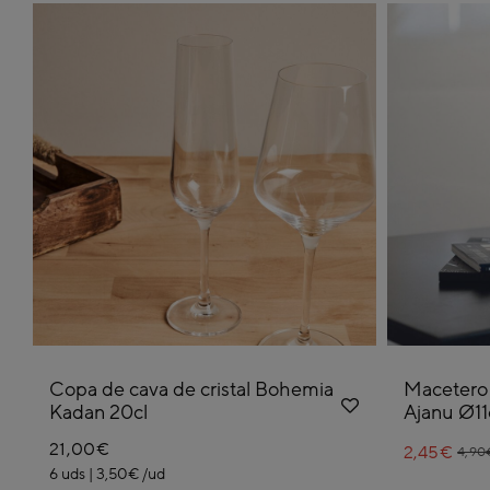
Copa de cava de cristal Bohemia
Macetero 
Kadan 20cl
Ajanu Ø1
21,00€
2,45€
Pric
to
4,90
6 uds | 3,50€ /ud