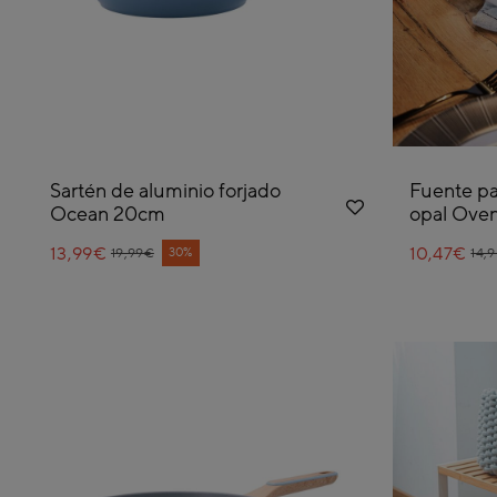
Sartén de aluminio forjado
Fuente pa
Ocean 20cm
opal Ove
13,99€
Price reduced from
to
10,47€
Pri
to
30%
19,99€
14,