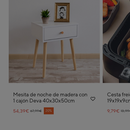
Mesita de noche de madera con
Cesta frei
1 cajón Deva 40x30x50cm
19x19x9c
54,39€
Price reduced from
to
9,79€
Pric
to
20%
67,99€
13,9