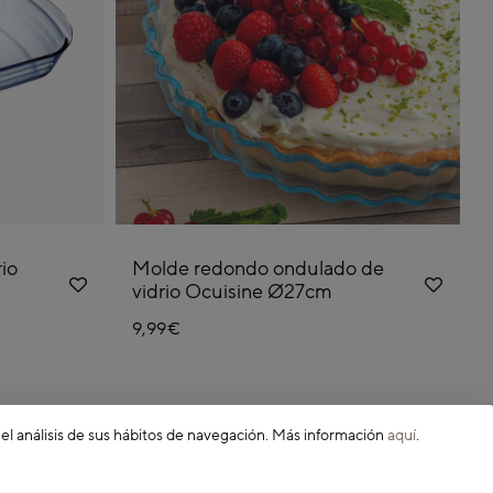
io
Molde redondo ondulado de
vidrio Ocuisine Ø27cm
9,99€
 el análisis de sus hábitos de navegación. Más información
aquí
.