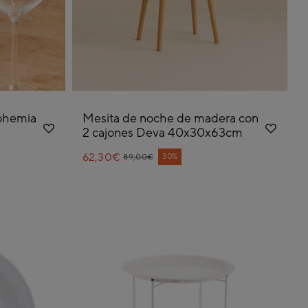
Bohemia
Mesita de noche de madera con
2 cajones Deva 40x30x63cm
62,30€
Price reduced from
to
30%
89,00€