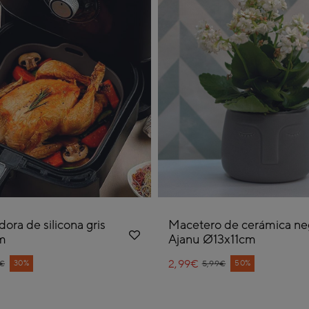
dora de silicona gris
Macetero de cerámica ne
m
Ajanu Ø13x11cm
e reduced from
2,99€
Price reduced from
to
30%
50%
9€
5,99€