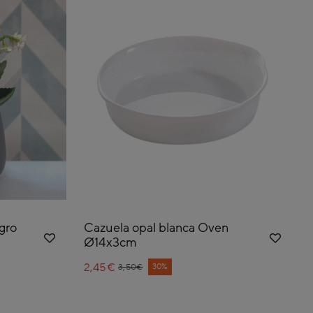
gro
Cazuela opal blanca Oven
Ø14x3cm
2,45€
Price reduced from
to
30%
3,50€