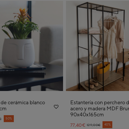
de cerámica blanco
Estantería con perchero 
1cm
acero y madera MDF Bru
90x40x165cm
e reduced from
50%
€
77,40€
Price reduced from
to
40%
129,00€