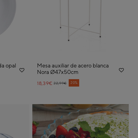
da opal
Mesa auxiliar de acero blanca
Nora Ø47x50cm
18,39€
Price reduced from
to
20%
22,99€