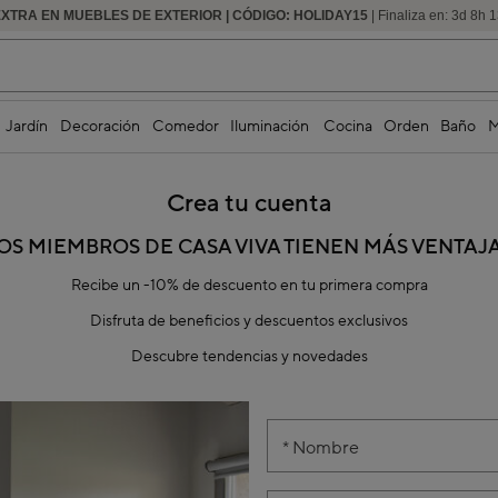
EXTRA EN MUEBLES DE EXTERIOR | CÓDIGO: HOLIDAY15
HASTA -60% DE DESCUENTO | SEGUNDAS REBAJAS
| Finaliza en:
3
d
8
h
1
Jardín
Decoración
Comedor
Iluminación
Cocina
Orden
Baño
M
Crea tu cuenta
OS MIEMBROS DE CASA VIVA TIENEN MÁS VENTAJ
Recibe un -10% de descuento en tu primera compra
Disfruta de beneficios y descuentos exclusivos
Descubre tendencias y novedades
Nombre