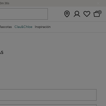
3
m
36
s
0
ascotas
Clau&Chloe
Inspiración
AS