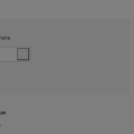
ompra
jas
d