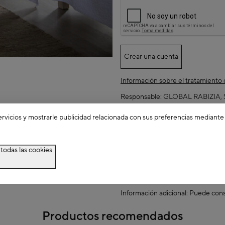
Crear una cuenta
Información sobre el tratamiento
Responsable:
GLOBAL RABIZIA, S.
Finalidad: Gestionar el registro d
ervicios y mostrarle publicidad relacionada con sus preferencias mediante
pedidos.
Legitimación: Ejecución de un con
todas las cookies
Destinatarios: Empresas de logíst
bancarias para el procesamiento 
Derechos: Acceder, rectificar y su
Información adicional: Puede con
Productos recomendados