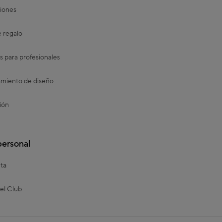
iones
e regalo
s para profesionales
miento de diseño
ión
personal
ta
el Club