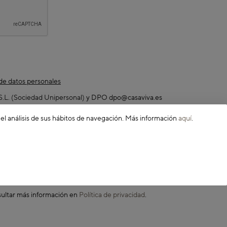
 de datos personales
L. (Sociedad Unipersonal)
y DPO dpo@casaviva.es
e usuario en la web, información de su cuenta y tramitación de
 el análisis de sus hábitos de navegación. Más información
aquí
.
trato.
ica y proveedores para la entrega de sus pedidos y entidades
de pagos.
primir los datos, así como otros derechos.
sultar más información en
Política de privacidad
.