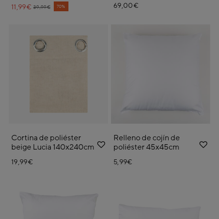
69,00€
11,99€
Price reduced from
to
70%
39,99€
Cortina de poliéster
Relleno de cojín de
beige Lucia 140x240cm
poliéster 45x45cm
19,99€
5,99€