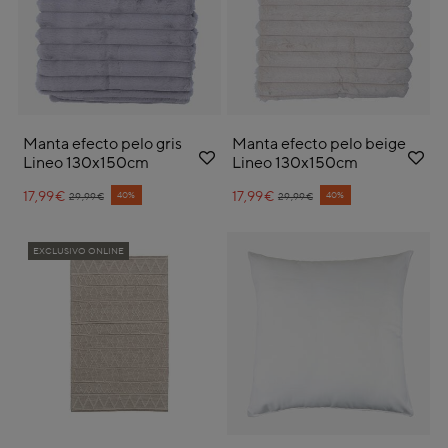
Manta efecto pelo gris
Manta efecto pelo beige
Lineo 130x150cm
Lineo 130x150cm
17,99€
Price reduced from
to
17,99€
Price reduced from
to
40%
40%
29,99€
29,99€
EXCLUSIVO ONLINE