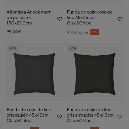
Alfombra Anouk marfil
Funda de cojín rosa de
de poliéster
lino 45x45cm
150x200cm
Clau&Chloe
99,00€
9,79€
Price reduced from
to
30%
13,99€
NEW
NEW
Funda de cojin de lino
Funda de cojín de lino
gris azulón 45x45cm
gris antracita 45x45cm
Clau&Chloe
Clau&Chloe