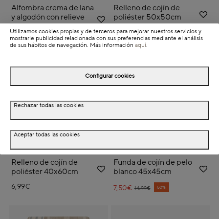
Alfombra crema de lana
Relleno de cojín de
y algodón con relieve
poliéster 50x50cm
Boho 160x230cm
Utilizamos cookies propias y de terceros para mejorar nuestros servicios y
7,99€
mostrarle publicidad relacionada con sus preferencias mediante el análisis
de sus hábitos de navegación. Más información
aquí
.
Configurar cookies
Rechazar todas las cookies
Aceptar todas las cookies
Relleno de cojín de
Funda de cojín de pelo
poliéster 40x60cm
blanco 45x45cm
6,99€
7,50€
Price reduced from
to
50%
14,99€