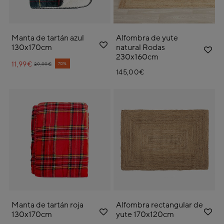
Manta de tartán azul
Alfombra de yute
130x170cm
natural Rodas
230x160cm
11,99€
Price reduced from
to
70%
39,99€
145,00€
Manta de tartán roja
Alfombra rectangular de
130x170cm
yute 170x120cm