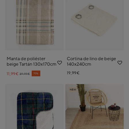
Manta de poliéster
Cortina de lino de beige
beige Tartán 130x170cm
140x240cm
19,99€
11,99€
Price reduced from
to
70%
39,99€
NEW