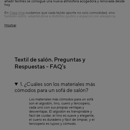
añadir textiles se consigue una nueva atmósfera acogedora y renovada desde
hoy
En
Casa Viva
cuidamos que cada tejido aporte no solo comodidad, sino
también estilo, adaptándose a distintos gustos y espacios con elegancia.
Comprar textil de salón
Mostrar
Adquirir telas para tu sala es una oportunidad para añadir tacto y color. En
Casa Viva podrás elegir entre materiales suaves, resistentes o agradables al
tacto, siempre pensando en las sensaciones que quieres que transmita tu
espacio. No solo se trata de estilo, sino también de comodidad para cada día.
Todo tipo de textiles de salón
Textil de salón. Preguntas y
En un rincón acogedor no puede faltar un mix de textiles:
cojines para sofás
mullidos,
Respuestas - FAQ's
alfombras de salón
,
mantas de sofá
cálidas o
cortinas para salón
ligeras. Cada uno cumple una función, pero juntos crean una experiencia
hogareña completa.
Cojines
1. ¿Cuáles son los materiales más
Un cojín puede ser el centro de atención o un complemento discreto, según
cómodos para un sofá de salón?
el diseño. Los Cojines disponibles tienen acabados actuales y tacto agradable,
ideales para cambiar el aire del sofá sin grandes esfuerzos.
Los materiales más cómodos para un sofá
Alfombras
son el algodón, lino, cuero y terciopelo,
cada uno con sus propias ventajas y
Elegir una alfombra es decidir bajo tus pies: materiales como algodón, yute o
desventajas. El algodón es transpirable y
mezcla textil transforman completamente la sensación del suelo. Una
fácil de cuidar, el lino es suave y elegante,
alfombra adecuada delimita zonas, calienta visualmente y reduce el eco
el cuero es duradero y fácil de limpiar, y el
ambiental.
terciopelo es lujoso y cómodo.