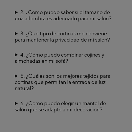
Mantas
Una manta aporta confort inmediato: para los pies fríos o para cubrirse en el
sofá. Escoge tonos que combinen o contrasten, según el estado de ánimo
2. ¿Cómo puedo saber si el tamaño de
que quieras crear. Son útiles, versátiles y también decorativas.
una alfombra es adecuado para mi salón?
Cortinas
Las cortinas suavizan la luz y añaden privacidad. Hay opciones
3. ¿Qué tipo de cortinas me conviene
semitransparentes que dejan pasar el sol sin invadir el espacio, o modelos más
para mantener la privacidad de mi salón?
gruesos que protegen del frío y dan un toque de sofisticación. Deja que el
textil del suelo y los muebles dialoguen con el que cubre la ventana.
4. ¿Cómo puedo combinar cojines y
almohadas en mi sofá?
5. ¿Cuáles son los mejores tejidos para
cortinas que permitan la entrada de luz
natural?
6. ¿Cómo puedo elegir un mantel de
salón que se adapte a mi decoración?