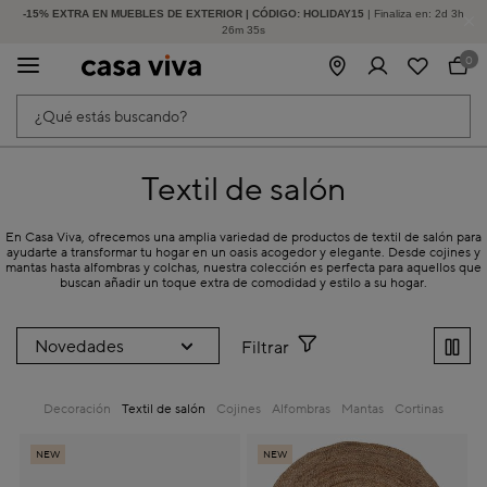
-15% EXTRA EN MUEBLES DE EXTERIOR | CÓDIGO: HOLIDAY15
HASTA -60% DE DESCUENTO | SEGUNDAS REBAJAS
| Finaliza en:
2
d
3
h
26
m
34
s
0
¿Qué estás buscando?
Textil de salón
En Casa Viva, ofrecemos una amplia variedad de productos de textil de salón para
ayudarte a transformar tu hogar en un oasis acogedor y elegante. Desde cojines y
mantas hasta alfombras y colchas, nuestra colección es perfecta para aquellos que
buscan añadir un toque extra de comodidad y estilo a su hogar.
Filtrar
Decoración
Textil de salón
Cojines
Alfombras
Mantas
Cortinas
NEW
NEW