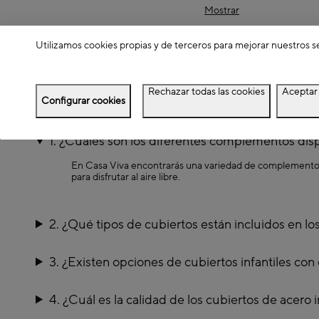
alimentos en cualquier en
Mostrar
Añade versatilidad a tu c
afiladas y duraderas. Desde
ingredientes.
Utilizamos cookies propias y de terceros para mejorar nuestros s
Simplifica tus creaciones 
Desde pinzas hasta peladores
Rechazar todas las cookies
Aceptar 
Complementos picnic. Preguntas y Res
Configurar cookies
1. ¿Cuáles son los diferentes complementos disp
En Casa Viva encontrarás una variedad de complementos pa
para disfrutar al aire libre.
2. ¿Qué tipos de cubiertos están incluidos en l
3. ¿Existen opciones de cubiertos infantiles con
4. ¿Cuál es la calidad de los cubiertos de acero