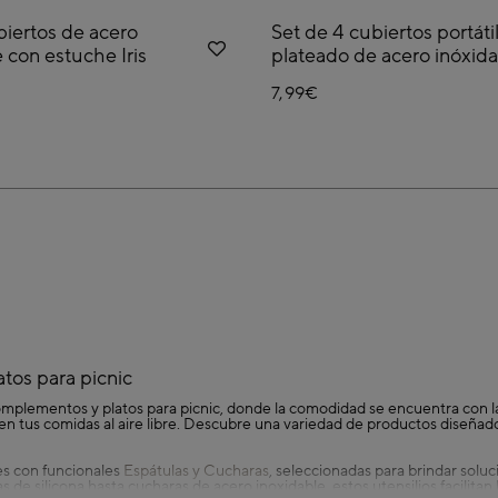
biertos de acero
Set de 4 cubiertos portáti
 con estuche Iris
plateado de acero inóxid
7,99€
tos para picnic
 complementos y platos para picnic, donde la comodidad se encuentra con l
en tus comidas al aire libre. Descubre una variedad de productos diseñad
es con funcionales
Espátulas y Cucharas
, seleccionadas para brindar soluc
 de silicona hasta cucharas de acero inoxidable, estos utensilios facilitan