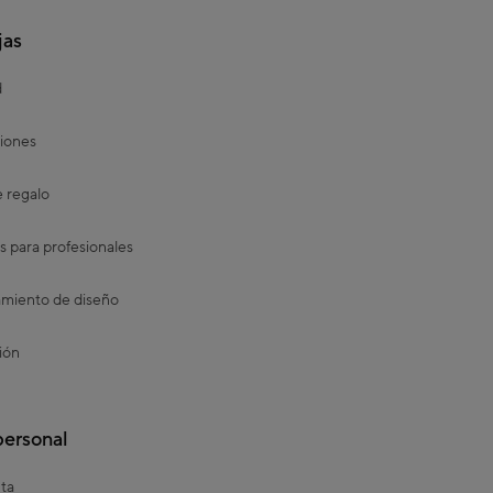
jas
d
iones
e regalo
s para profesionales
miento de diseño
ión
personal
ta