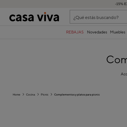
-15% E
¿Qué estás buscando?
REBAJAS
Novedades
Muebles
Comp
Acc
Complementos y platos para picnic
Home
Cocina
Picnic