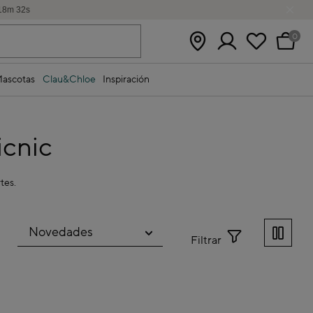
18
m
32
s
0
ascotas
Clau&Chloe
Inspiración
icnic
tes.
Filtrar