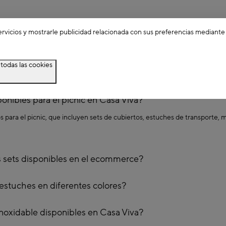
torno.
ocina con elegantes
Cuchillos y Ralladores
, cuidadosamente seleccionados 
 cuchillos multifunción hasta ralladores de diseño, estos accesorios facili
ervicios y mostrarle publicidad relacionada con sus preferencias mediante
con prácticos
Utensilios de Cocina
, seleccionados para brindar soluciones e
, estos utensilios facilitan la tarea de cocinar, incluso al aire libre.
todas las cookies
puestas - FAQ's
onibles para el picnic en Casa Viva?
ra el picnic, que incluyen sets de cubiertos, estuches de transporte, man
os sets disponibles en el ecommerce?
 estuches en diferentes colores?
 inoxidable disponibles en Casa Viva?