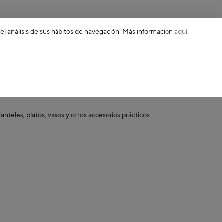
para ofrecer soluciones
tan la preparación de tus
 el análisis de sus hábitos de navegación. Más información
aquí
.
ficientes y versátiles.
teles, platos, vasos y otros accesorios prácticos