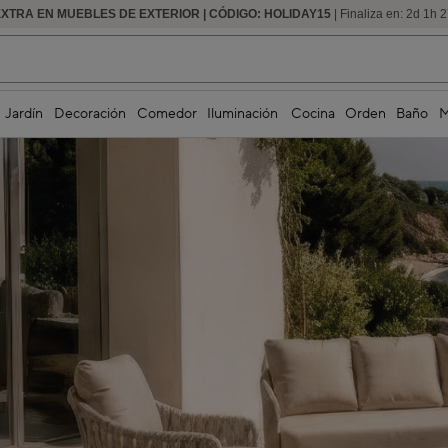
EXTRA EN MUEBLES DE EXTERIOR | CÓDIGO: HOLIDAY15
HASTA -60% DE DESCUENTO | SEGUNDAS REBAJAS
| Finaliza en:
2
d
1
h
2
Jardín
Decoración
Comedor
Iluminación
Cocina
Orden
Baño
M