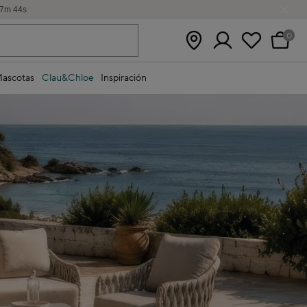
7
m
41
s
0
ascotas
Clau&Chloe
Inspiración