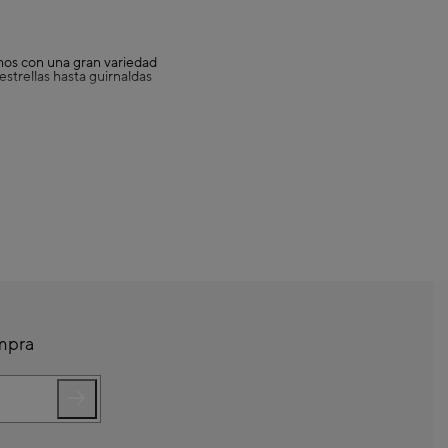
mos con una gran variedad
strellas hasta guirnaldas
belenes tradicionales y
os y necesidades. Y si
de Navidad
. Con diseños
ico.
los detalles para tus
 fiestas!
ompra