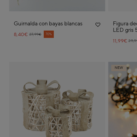
Guirnalda con bayas blancas
Figura de
LED gris
8,40€
Price reduced from
to
70%
27,99€
11,99€
Pric
to
29,
NEW