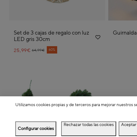
Set de 3 cajas de regalo con luz
Guirnalda
LED gris 30cm
25,99€
Price reduced from
to
60%
64,99€
Utilizamos cookies propias y de terceros para mejorar nuestros s
Rechazar todas las cookies
Aceptar 
Configurar cookies