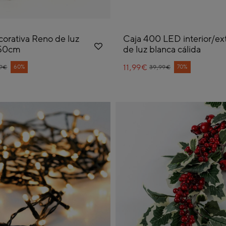
corativa Reno de luz
Caja 400 LED interior/ext
 50cm
de luz blanca cálida
e reduced from
11,99€
Price reduced from
to
60%
70%
99€
39,99€