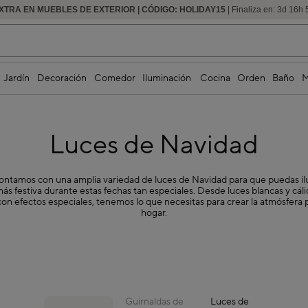
EXTRA EN MUEBLES DE EXTERIOR | CÓDIGO: HOLIDAY15
HASTA -60% DE DESCUENTO | SEGUNDAS REBAJAS
| Finaliza en:
3
d
16
h
Jardín
Decoración
Comedor
Iluminación
Cocina
Orden
Baño
M
Luces de Navidad
ontamos con una amplia variedad de luces de Navidad para que puedas il
ás festiva durante estas fechas tan especiales. Desde luces blancas y cáli
con efectos especiales, tenemos lo que necesitas para crear la atmósfera 
hogar.
Guirnaldas de
Luces de