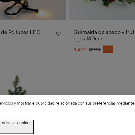
 de 96 luces LED
Guirnalda de acebo y frut
rojos 140cm
8,40€
Price reduced from
to
70%
27,99€
ervicios y mostrarle publicidad relacionada con sus preferencias mediante
todas las cookies