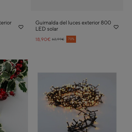
erior
Guirnalda del luces exterior 800
LED solar
18,90€
Price reduced from
to
70%
62,99€