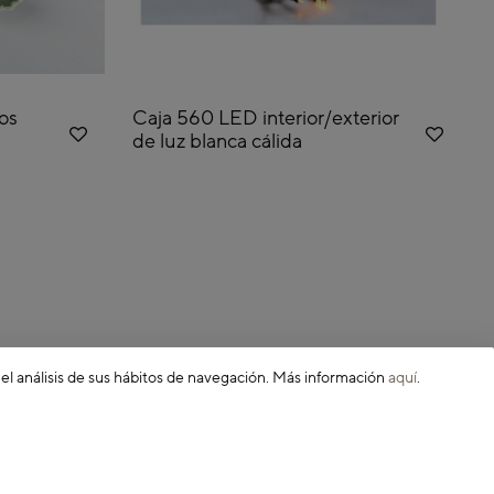
os
Caja 560 LED interior/exterior
de luz blanca cálida
 el análisis de sus hábitos de navegación. Más información
aquí
.