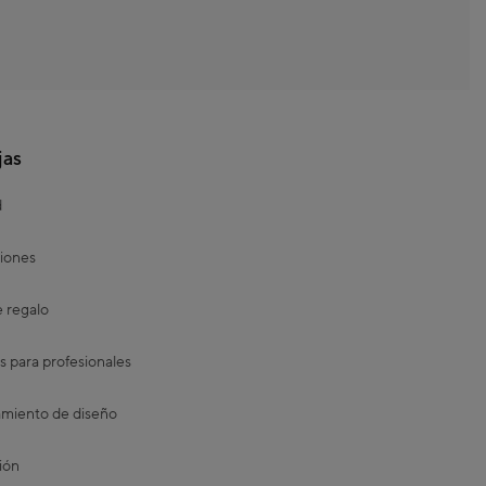
jas
d
iones
e regalo
s para profesionales
miento de diseño
ión