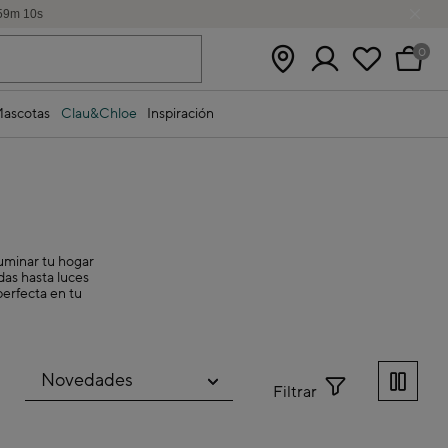
59
m
9
s
0
ascotas
Clau&Chloe
Inspiración
uminar tu hogar
das hasta luces
perfecta en tu
Filtrar