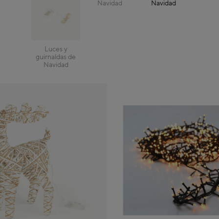
Navidad
Navidad
Luces y
guirnaldas de
Navidad