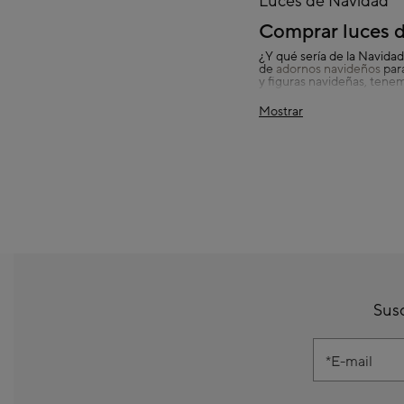
Luces de Navidad
Comprar luces 
¿Y qué sería de la Navida
de
adornos navideños
para
y figuras navideñas, tene
Además, si estás buscand
Mostrar
modernos, de diferentes ta
quieres darle un toque esp
divertidos y festivos, esta
No dudes en explorar nues
plantas que necesitas para
Susc
E-mail