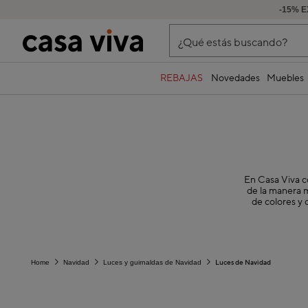
-15% 
¿Qué estás buscando?
REBAJAS
Novedades
Muebles
En Casa Viva c
de la manera m
de colores y 
Luces de Navidad
Home
Navidad
Luces y guirnaldas de Navidad