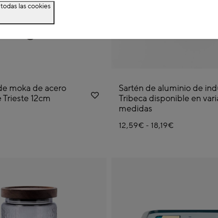
todas las cookies
de moka de acero
Sartén de aluminio de in
e Trieste 12cm
Tribeca disponible en vari
medidas
12,59€
18,19€
-