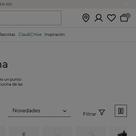
1
m
42
s
0
ascotas
Clau&Chloe
Inspiración
na
nes un punto
cocina de las
Filtrar