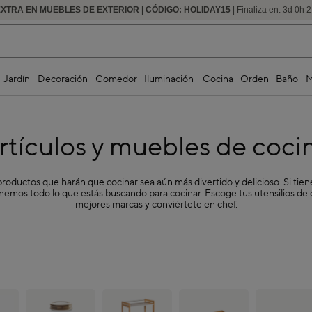
EXTRA EN MUEBLES DE EXTERIOR | CÓDIGO: HOLIDAY15
HASTA -60% DE DESCUENTO | SEGUNDAS REBAJAS
| Finaliza en:
3
d
0
h
2
Jardín
Decoración
Comedor
Iluminación
Cocina
Orden
Baño
M
rtículos y muebles de coci
oductos que harán que cocinar sea aún más divertido y delicioso. Si tie
enemos todo lo que estás buscando para cocinar. Escoge tus utensilios de 
mejores marcas y conviértete en chef.