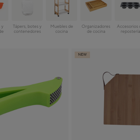
 y
Tápers, botes y
Muebles de
Organizadores
Accesorios 
de
contenedores
cocina
de cocina
reposterí
NEW