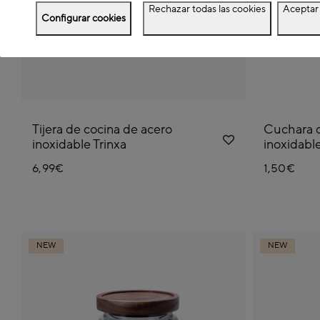
Rechazar todas las cookies
Aceptar 
Configurar cookies
Tijera de cocina de acero
Cuchara 
inoxidable Trinxa
inoxidabl
6,99€
1,50€
NEW
NEW