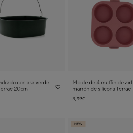
drado con asa verde
Molde de 4 muffin de airf
Terrae 20cm
marrón de silicona Terrae
3,99€
NEW