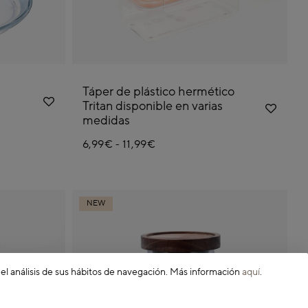
Táper de plástico hermético
Tritan disponible en varias
medidas
6,99€
11,99€
-
NEW
 el análisis de sus hábitos de navegación. Más información
aquí
.