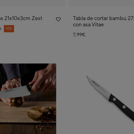
os 21x10x3cm Zest
Tabla de cortar bambú 
con asa Vitae
e reduced from
30%
€
7,99€