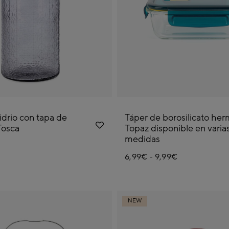
idrio con tapa de
Táper de borosilicato her
Tosca
Topaz disponible en varia
medidas
6,99€
9,99€
-
NEW