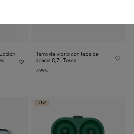
ducción
Tarro de vidrio con tapa de
as
acacia 0,7L Tosca
7,99€
NEW