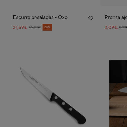
Escurre ensaladas - Oxo
Prensa aj
21,59€
Price reduced from
to
2,09€
Pric
to
20%
26,99€
2,99