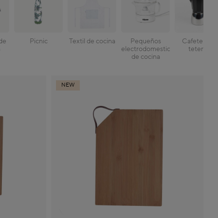
de
Picnic
Textil de cocina
Pequeños
Cafeteras y
a
electrodomesticos
teteras
de cocina
NEW