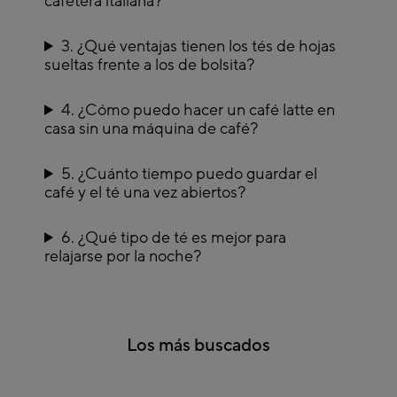
cafetera italiana?
diseños minimalistas o estampados llenos de personalidad.
Nuestras tazas están fabricadas en materiales de alta calidad, como porcelana,
cerámica o vidrio, pensadas para conservar la temperatura de la bebida y
3. ¿Qué ventajas tienen los tés de hojas
ofrecer una experiencia única en cada sorbo.
sueltas frente a los de bolsita?
En Casa Viva queremos acompañarte en todos tus momentos. Compra online
o en nuestras tiendas físicas, accesorios de café y té y transforma cada pausa
en una experiencia elegante, cómoda y llena de estilo.
4. ¿Cómo puedo hacer un café latte en
casa sin una máquina de café?
5. ¿Cuánto tiempo puedo guardar el
café y el té una vez abiertos?
6. ¿Qué tipo de té es mejor para
relajarse por la noche?
Los más buscados