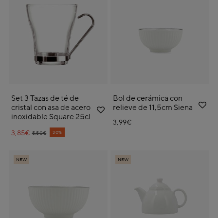
Set 3 Tazas de té de
Bol de cerámica con
cristal con asa de acero
relieve de 11,5cm Siena
inoxidable Square 25cl
3,99€
3,85€
Price reduced from
to
30%
5,50€
NEW
NEW