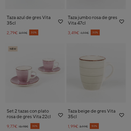
Taza azul de gres Vita
Taza jumbo rosa de gres
35cl
Vita 47cl
2,79€
Price reduced from
to
3,49€
Price reduced from
to
30%
30%
3,99€
4,99€
NEW
Set 2 tazas con plato
Taza beige de gres Vita
rosa de gres Vita 22cl
35cl
9,77€
Price reduced from
to
1,99€
Price reduced from
to
30%
50%
13,95€
3,99€