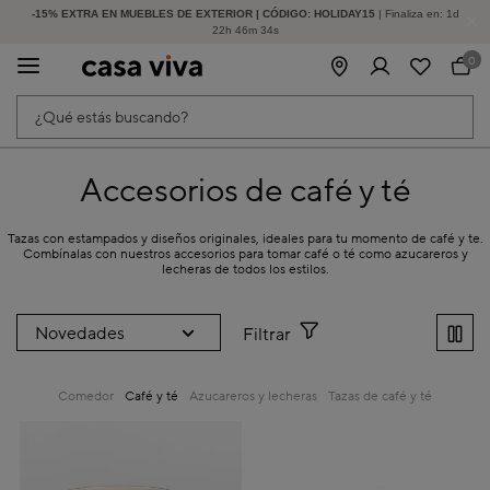
-15% EXTRA EN MUEBLES DE EXTERIOR | CÓDIGO: HOLIDAY15
HASTA -60% DE DESCUENTO | SEGUNDAS REBAJAS
| Finaliza en:
1
d
22
h
46
m
33
s
0
¿Qué estás buscando?
Accesorios de café y té
Tazas con estampados y diseños originales, ideales para tu momento de café y te.
Combínalas con nuestros accesorios para tomar café o té como azucareros y
lecheras de todos los estilos.
Filtrar
Comedor
Café y té
Azucareros y lecheras
Tazas de café y té