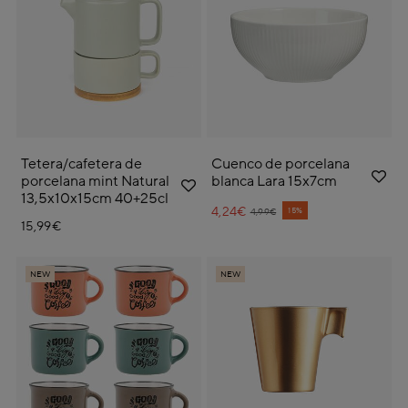
Tetera/cafetera de
Cuenco de porcelana
porcelana mint Natural
blanca Lara 15x7cm
13,5x10x15cm 40+25cl
4,24€
Price reduced from
to
15%
4,99€
15,99€
NEW
NEW