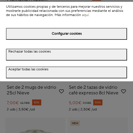
Utilizamos cookies propias y de terceros para mejorar nuestros servicios y
12,99€
mostrarle publicidad relacionada con sus preferencias mediante el análisis
de sus hábitos de navegación. Más información
aquí
.
NEW
NEW
Configurar cookies
Rechazar todas las cookies
Aceptar todas las cookies
Set de 2 mugs de vidrio
Set de 2 tazas de vidrio
25cl Nieve
café expresso 8cl Nieve
7,00€
Price reduced from
to
5,00€
Price reduced from
to
50%
50%
13,98€
9,98€
2 uds | 3,50€ /ud
2 uds | 2,50€ /ud
NEW