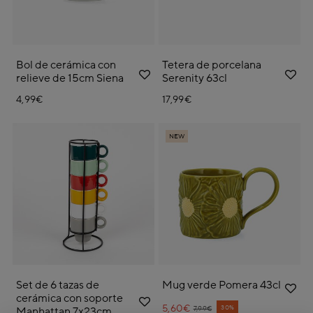
Bol de cerámica con
Tetera de porcelana
relieve de 15cm Siena
Serenity 63cl
4,99€
17,99€
NEW
Set de 6 tazas de
Mug verde Pomera 43cl
cerámica con soporte
5,60€
Price reduced from
to
30%
7,99€
Manhattan 7x23cm