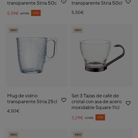
transparente Stria 50c
transparente Stria 50cl
5,50€
5,59€
Price reduced from
to
20%
6,99€
NEW
NEW
Mug de vidrio
Set 3 Tazas de café de
transparente Stria 25cl
cristal con asa de acero
inoxidable Square 11cl
4,50€
3,29€
Price reduced from
to
30%
4,70€
NEW
NEW