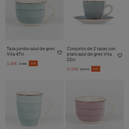
Taza jumbo azul de gres
Conjunto de 2 tazas con
Vita 47cl
plato azul de gres Vita
22cl
3,47€
Price reduced from
to
30%
4,95€
11,39€
Price reduced from
to
40%
18,99€