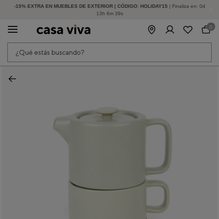
-15% EXTRA EN MUEBLES DE EXTERIOR | CÓDIGO: HOLIDAY15
HASTA -60% DE DESCUENTO | SEGUNDAS REBAJAS
| Finaliza en:
0
d
13
h
6
m
39
s
0
¿Qué estás buscando?