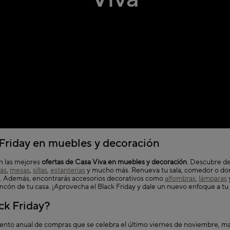
 Friday en muebles y decoración
n las mejores
ofertas de Casa Viva en muebles y decoración
. Descubre de
fás
,
mesas
,
sillas
,
estanterías
y mucho más. Renueva tu sala, comedor o dor
s. Además, encontrarás accesorios decorativos como
alfombras
,
lámparas
incón de tu casa. ¡Aprovecha el Black Friday y dale un nuevo enfoque a tu
ck Friday?
vento anual de compras que se celebra el último viernes de noviembre, mar