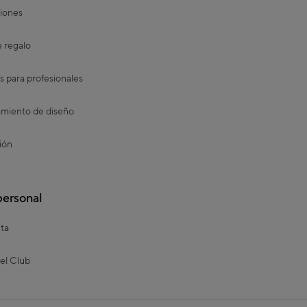
iones
e regalo
s para profesionales
miento de diseño
ión
personal
ta
el Club