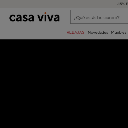
-15% 
¿Qué estás buscando?
REBAJAS
Novedades
Muebles