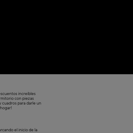
scuentos increíbles
mitorio con piezas
y cuadros para darle un
 hogar!
cando el inicio de la