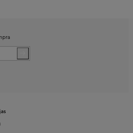
ompra
jas
d