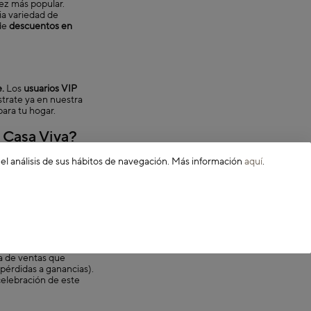
ez más popular.
ia variedad de
 de
descuentos en
.
Los
usuarios VIP
ístrate ya en nuestra
para tu hogar.
 Casa Viva?
 el análisis de sus hábitos de navegación. Más información
aquí
.
ario del hogar. Desde
eb y no pierdas la
as. El término "Black
al que generaban los
ia de ventas que
pérdidas a ganancias).
celebración de este