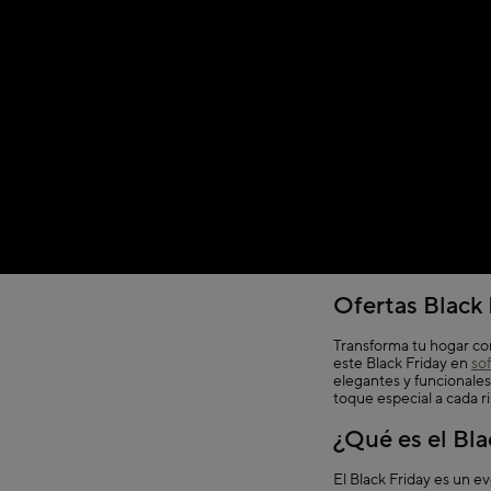
Ofertas Black
Transforma tu hogar co
este Black Friday en
so
elegantes y funcionale
toque especial a cada r
¿Qué es el Bla
El Black Friday es un e