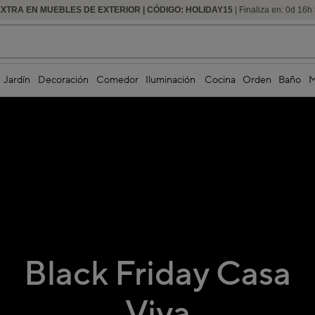
EXTRA EN MUEBLES DE EXTERIOR | CÓDIGO: HOLIDAY15
HASTA -60% DE DESCUENTO | SEGUNDAS REBAJAS
| Finaliza en:
0
d
16
h
Jardín
Decoración
Comedor
Iluminación
Cocina
Orden
Baño
M
Black Friday Casa
Viva