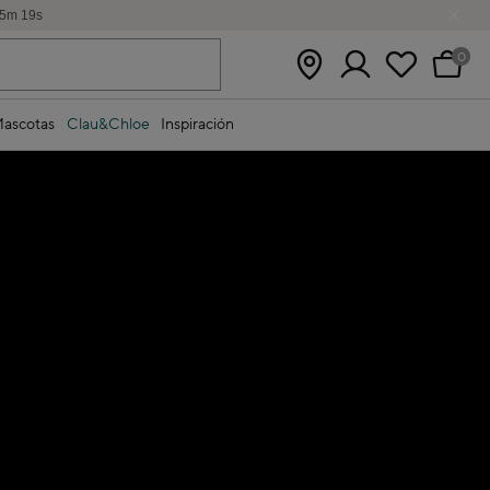
5
m
19
s
0
ascotas
Clau&Chloe
Inspiración