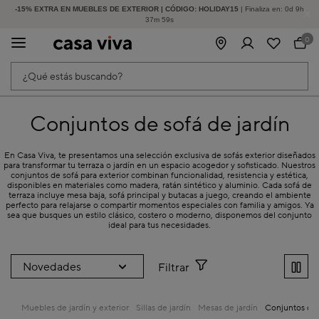
-15% EXTRA EN MUEBLES DE EXTERIOR | CÓDIGO: HOLIDAY15
HASTA -60% DE DESCUENTO | SEGUNDAS REBAJAS
| Finaliza en:
0
d
9
h
37
m
58
s
0
¿Qué estás buscando?
Conjuntos de sofá de jardín
En Casa Viva, te presentamos una selección exclusiva de sofás exterior diseñados
para transformar tu terraza o jardín en un espacio acogedor y sofisticado. Nuestros
conjuntos de sofá para exterior combinan funcionalidad, resistencia y estética,
disponibles en materiales como madera, ratán sintético y aluminio. Cada sofá de
terraza incluye mesa baja, sofá principal y butacas a juego, creando el ambiente
perfecto para relajarse o compartir momentos especiales con familia y amigos. Ya
sea que busques un estilo clásico, costero o moderno, disponemos del conjunto
ideal para tus necesidades.
Filtrar
Muebles de jardín y exterior
Sillas de jardín
Mesas de jardín
Conjuntos de 