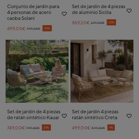
Conjunto de jardín para
Set de jardín de 4 piezas
4 personas de acero
de aluminio Sicilia
caoba Solani
559,20€
Price reduced from
to
20%
699,00€
499,00€
Price reduced from
to
50%
999,00€
Set de jardín de 4 piezas
Set de jardín 4 piezas
de ratán sintético Kauai
ratán sintético Creta
749,00€
Price reduced from
to
499,00€
Price reduced from
to
25%
9%
999,00€
549,00€