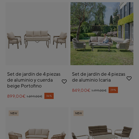
Set de jardín de 4 piezas
Set de jardín de 4 piezas
de aluminio y cuerda
de aluminio Icaria
beige Portofino
849,00€
Price reduced from
to
29%
1.199,00€
899,00€
Price reduced from
to
36%
1.399,00€
NEW
NEW