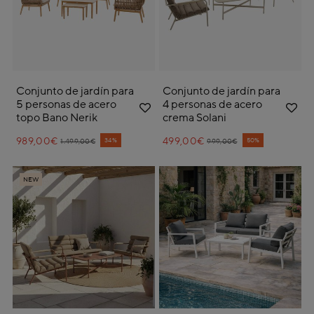
Conjunto de jardín para
Conjunto de jardín para
5 personas de acero
4 personas de acero
topo Bano Nerik
crema Solani
989,00€
Price reduced from
to
499,00€
Price reduced from
to
34%
50%
1.499,00€
999,00€
NEW