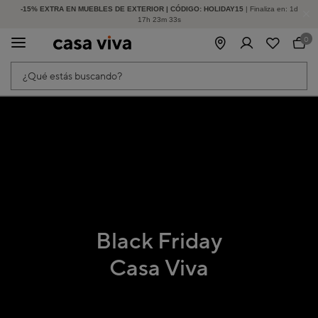
-15% EXTRA EN MUEBLES DE EXTERIOR | CÓDIGO: HOLIDAY15
HASTA -60% DE DESCUENTO | SEGUNDAS REBAJAS
| Finaliza en:
1
d
17
h
23
m
33
s
0
¿Qué estás buscando?
Black Friday
Casa Viva