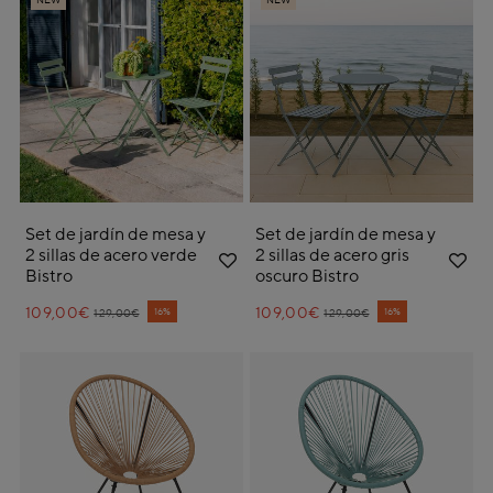
NEW
NEW
Set de jardín de mesa y
Set de jardín de mesa y
2 sillas de acero verde
2 sillas de acero gris
Bistro
oscuro Bistro
109,00€
Price reduced from
to
109,00€
Price reduced from
to
16%
16%
129,00€
129,00€