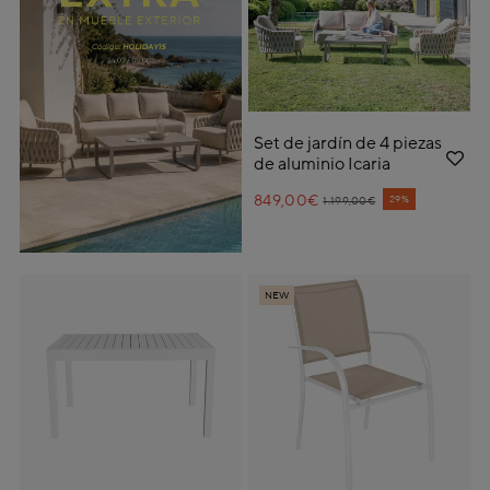
Set de jardín de 4 piezas
de aluminio Icaria
849,00€
Price reduced from
to
29%
1.199,00€
NEW