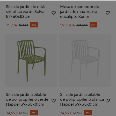
Silla de jardín de ratán
Mesa de comedor de
sintético verde Selva
jardín de madera de
57x60x83cm
eucalipto Xenor
74,99€
Price reduced from
to
599,00€
Price reduced from
to
24%
33%
99,00€
899,00€
Silla de jardín apilable
Silla de jardín apilable
de polipropileno verde
de polipropileno blanca
Happel 59x55x81cm
Happel 59x55x81cm
34,99€
Price reduced from
to
34,99€
Price reduced from
to
36%
36%
54,99€
54,99€