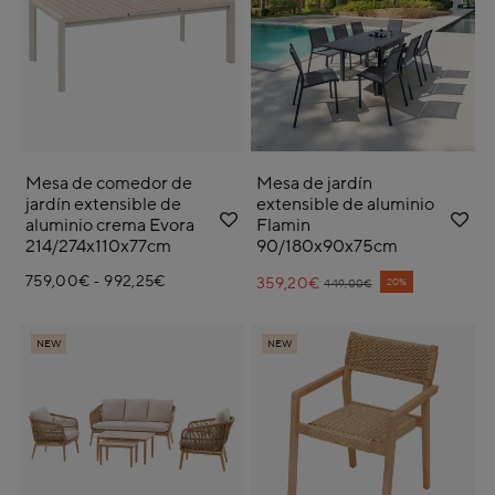
Mesa de comedor de
Mesa de jardín
jardín extensible de
extensible de aluminio
aluminio crema Evora
Flamin
214/274x110x77cm
90/180x90x75cm
759,00€
992,25€
359,20€
Price reduced from
to
-
20%
449,00€
NEW
NEW