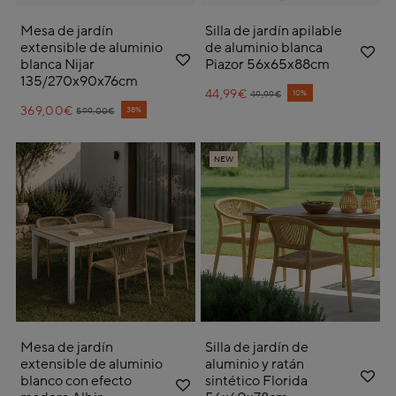
Mesa de jardín
Silla de jardín apilable
extensible de aluminio
de aluminio blanca
blanca Nijar
Piazor 56x65x88cm
135/270x90x76cm
44,99€
Price reduced from
to
10%
49,99€
369,00€
Price reduced from
to
38%
599,00€
NEW
Mesa de jardín
Silla de jardín de
extensible de aluminio
aluminio y ratán
blanco con efecto
sintético Florida