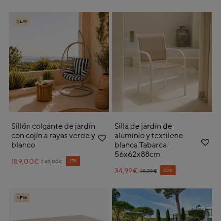
NEW
Sillón colgante de jardín
Silla de jardín de
con cojín a rayas verde y
aluminio y textilene
blanco
blanca Tabarca
56x62x88cm
189,00€
Price reduced from
to
27%
259,00€
34,99€
Price reduced from
to
30%
49,99€
NEW