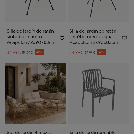
Silla de jardín de ratán
Silla de jardín de ratán
sintético marrón
sintético verde agua
Acapulco 72x90x83cm
Acapulco 72x90x83cm
34,99€
Price reduced from
to
34,99€
Price reduced from
to
42%
42%
59,99€
59,99€
Set de jardín 4 piezas
Silla de jardín apilable