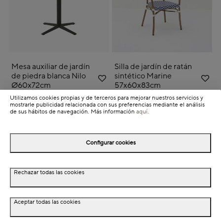
Mesa auxiliar de jardín
Silla de jardín de ratán
de piedra blanca Nilo
sintético Marine
Ø60x72cm
57x60x83cm
Utilizamos cookies propias y de terceros para mejorar nuestros servicios y
149,00€
Price reduced from
to
74,99€
Price reduced from
to
21%
24%
189,00€
99,00€
mostrarle publicidad relacionada con sus preferencias mediante el análisis
de sus hábitos de navegación. Más información
aquí
.
NEW
Configurar cookies
Rechazar todas las cookies
Aceptar todas las cookies