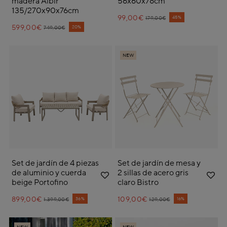
madera Albir
56x60x78cm
135/270x90x76cm
99,00€
Price reduced from
to
45%
179,00€
599,00€
Price reduced from
to
20%
749,00€
NEW
Set de jardín de 4 piezas
Set de jardín de mesa y
de aluminio y cuerda
2 sillas de acero gris
beige Portofino
claro Bistro
899,00€
Price reduced from
to
109,00€
Price reduced from
to
36%
16%
1.399,00€
129,00€