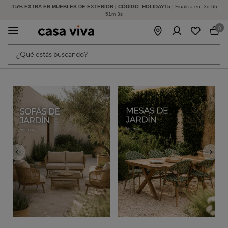
-15% EXTRA EN MUEBLES DE EXTERIOR | CÓDIGO: HOLIDAY15
HASTA -60% DE DESCUENTO | SEGUNDAS REBAJAS
| Finaliza en:
3
d
6
h
51
m
2
s
0
¿Qué estás buscando?