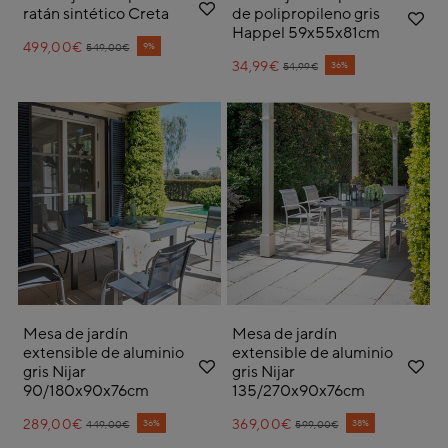
ratán sintético Creta
de polipropileno gris
Happel 59x55x81cm
499,00€
Price reduced from
to
9%
549,00€
34,99€
Price reduced from
to
36%
54,99€
Mesa de jardín
Mesa de jardín
extensible de aluminio
extensible de aluminio
gris Nijar
gris Nijar
90/180x90x76cm
135/270x90x76cm
289,00€
Price reduced from
to
369,00€
Price reduced from
to
36%
38%
449,00€
599,00€