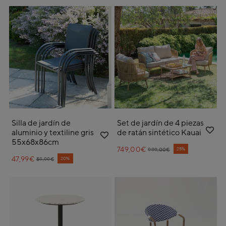
Silla de jardín de
Set de jardín de 4 piezas
aluminio y textiline gris
de ratán sintético Kauai
55x68x86cm
749,00€
Price reduced from
to
25%
999,00€
47,99€
Price reduced from
to
20%
59,99€