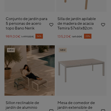
Conjunto de jardín para
Silla de jardín apilable
5 personas de acero
de madera de acacia
topo Bano Nerik
Temira 57x61x82cm
989,00€
Price reduced from
to
135,20€
Price reduced from
to
34%
20%
1.499,00€
169,00€
NEW
NEW
Sillon reclinable de
Mesa de comedor de
jardín de aluminio
jardín extensible de