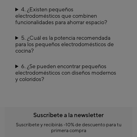
Material y durabilidad
: Elige electrodomésticos fabricados con materiales de
alta calidad que garanticen su durabilidad. Acero inoxidable, por ejemplo, es
4. ¿Existen pequeños
resistente y fácil de limpiar.
electrodomésticos que combinen
Compatibilidad
: Asegúrate de que los electrodomésticos que elijas sean
compatibles con otros utensilios y accesorios que ya tienes, como recipientes
funcionalidades para ahorrar espacio?
o moldes.
Para complementar tus pequeños electrodomésticos, explora también
nuestras colecciones de
5. ¿Cuál es la potencia recomendada
conservadores
y
espátulas y cucharas
, perfectos para
maximizar la eficiencia y organización en tu cocina.
para los pequeños electrodomésticos de
cocina?
6. ¿Se pueden encontrar pequeños
electrodomésticos con diseños modernos
y coloridos?
Suscríbete a la newsletter
Suscríbete y recibirás -10% de descuento para tu
primera compra