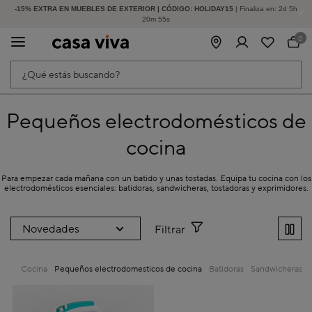
-15% EXTRA EN MUEBLES DE EXTERIOR | CÓDIGO: HOLIDAY15
HASTA -60% DE DESCUENTO | SEGUNDAS REBAJAS
| Finaliza en:
2
d
5
h
20
m
55
s
0
¿Qué estás buscando?
Pequeños electrodomésticos de
cocina
Para empezar cada mañana con un batido y unas tostadas. Equipa tu cocina con los
electrodomésticos esenciales: batidoras, sandwicheras, tostadoras y exprimidores.
Filtrar
Cocina
Pequeños electrodomesticos de cocina
Batidoras
Sandwicheras