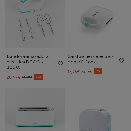
Batidora amasadora
Sandwichera eléctrica
eléctrica DCOOK
doble DCook
300W
17,96€
Price reduced from
to
25%
23,95€
20,97€
Price reduced from
to
30%
29,95€