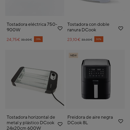
Tostadora eléctrica 750-
Tostadora con doble
900W
ranura DCook
24,75€
Price reduced from
to
23,10€
Price reduced from
to
25%
30%
33,00€
33,00€
NEW
Tostadora horizontal de
Freidora de aire negra
metal y plástico DCook
DCook 8L
24x20cm 600W