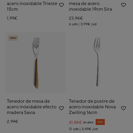
acero inoxidable Trieste
mesa de acero
15cm
inoxidable 19cm Sira
1,99€
23,94€
6 uds | 3,99€ /ud
NEW
Tenedor de mesa de
Tenedor de postre de
acero inóxidable efecto
acero inoxidable Nova
madera Savia
Zwilling 16cm
2,99€
41,88€
Price reduced from
to
30%
59,88€
12 uds | 3,49€ /ud