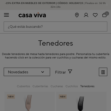
-15% EXTRA EN MUEBLES DE EXTERIOR | CÓDIGO: HOLIDAY15
HASTA -60% DE DESCUENTO | SEGUNDAS REBAJAS
| Finaliza en:
3
d
9
h
32
m
16
s
0
¿Qué estás buscando?
Tenedores
Desde tenedores de mesa hasta tenedores para postre. Personaliza tu cubertería
haciendo click en la colección para ver cuchillos y cucharas del mismo estilo.
Filtrar
Cubiertos
Cuberterías
Cucharas
Cuchillos
Tenedores
NEW
NEW