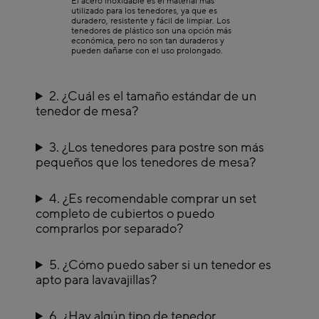
El acero inoxidable es el material más
utilizado para los tenedores, ya que es
En Casa Viva puedes encontrar tenedores de postre sueltos o en sets,
duradero, resistente y fácil de limpiar. Los
perfectos para darle un toque especial a tus sobremesas o para complementar
tenedores de plástico son una opción más
tu
cubertería
habitual. Descubre nuestros tenedores de postre y haz estos
económica, pero no son tan duraderos y
momentos dulces aún más especiales.
pueden dañarse con el uso prolongado.
Tenedores de acero inoxidable
La resistencia y elegancia se combinan en nuestros tenedores de acero
inoxidable. Este material garantiza una larga vida útil, resistencia a la corrosión
2. ¿Cuál es el tamaño estándar de un
y facilidad de limpieza, sin renunciar al diseño.
tenedor de mesa?
En Casa Viva apostamos por tenedores de acero inoxidable de alta calidad,
disponibles en acabados brillantes o mates, y en líneas que van desde lo
clásico hasta lo contemporáneo. Perfectos para el día a día y también para
3. ¿Los tenedores para postre son más
ocasiones especiales.
pequeños que los tenedores de mesa?
En definitiva, renovar tus tenedores nunca ha sido tan fácil. En Casa Viva
puedes comprar online con total comodidad o visitando nuestras tiendas
físicas, eligiendo entre una amplia gama de opciones para vestir tu mesa con
piezas que combinan elegancia, funcionalidad y calidad.
4. ¿Es recomendable comprar un set
completo de cubiertos o puedo
comprarlos por separado?
5. ¿Cómo puedo saber si un tenedor es
apto para lavavajillas?
6. ¿Hay algún tipo de tenedor