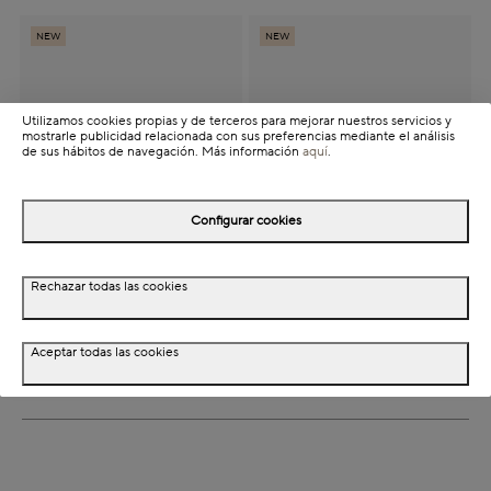
NEW
NEW
Utilizamos cookies propias y de terceros para mejorar nuestros servicios y
mostrarle publicidad relacionada con sus preferencias mediante el análisis
de sus hábitos de navegación. Más información
aquí
.
Configurar cookies
Tenedor de postre de
Tenedor de carne y pizza
Rechazar todas las cookies
acero inoxidable
de acero inoxidable
Diamant 16cm - Zwilling
negro
47,88€
33,48€
Price reduced from
to
30%
47,88€
Aceptar todas las cookies
12 uds | 3,99€ /ud
12 uds | 2,79€ /ud