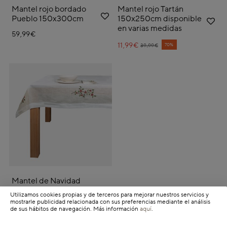
Mantel rojo bordado
Mantel rojo Tartán
Pueblo 150x300cm
150x250cm disponible
en varias medidas
59,99€
11,99€
Price reduced from
to
70%
39,99€
Mantel de Navidad
blanco bordado
Utilizamos cookies propias y de terceros para mejorar nuestros servicios y
Muérdago disponible en
mostrarle publicidad relacionada con sus preferencias mediante el análisis
varias medidas
de sus hábitos de navegación. Más información
aquí
.
19,99€
23,99€
-