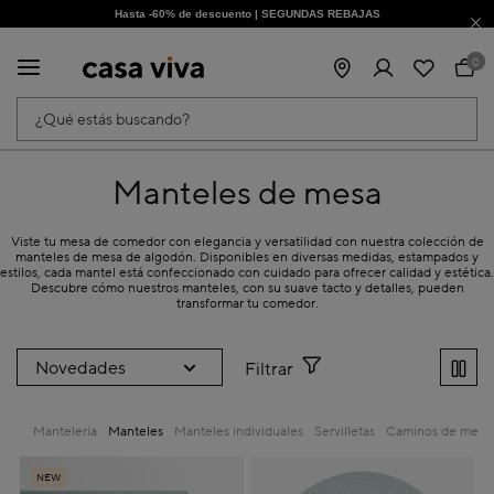
Hasta -60% de descuento | SEGUNDAS REBAJAS
¡Obtén un -10% extra al suscribirte ahora!
0
¿Qué estás buscando?
Manteles de mesa
Viste tu mesa de comedor con elegancia y versatilidad con nuestra colección de
manteles de mesa de algodón. Disponibles en diversas medidas, estampados y
estilos, cada mantel está confeccionado con cuidado para ofrecer calidad y estética.
Descubre cómo nuestros manteles, con su suave tacto y detalles, pueden
transformar tu comedor.
Filtrar
Mantelería
Manteles
Manteles individuales
Servilletas
Caminos de mesa
NEW