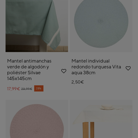
Mantel antimanchas
Mantel individual
verde de algodón y
redondo turquesa Vita
poliéster Silvae
aqua 38cm
145x145cm
2,50€
17,99€
Price reduced from
to
25%
23,99€