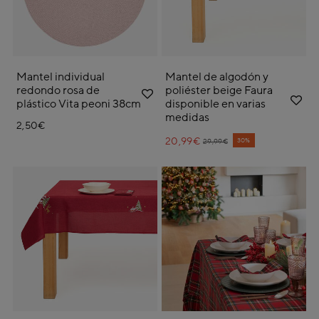
Mantel individual
Mantel de algodón y
redondo rosa de
poliéster beige Faura
plástico Vita peoni 38cm
disponible en varias
medidas
2,50€
20,99€
Price reduced from
to
30%
29,99€