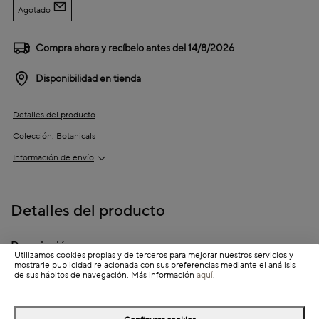
Agotado
Compra ahora y recíbelo antes del
14/8/2026
Disponibilidad en tienda
Detalles del producto
Colección: Botanicals
Información de envío
Detalles del producto
Descripción
Utilizamos cookies propias y de terceros para mejorar nuestros servicios y
mostrarle publicidad relacionada con sus preferencias mediante el análisis
Dimensiones
de sus hábitos de navegación. Más información
aquí
.