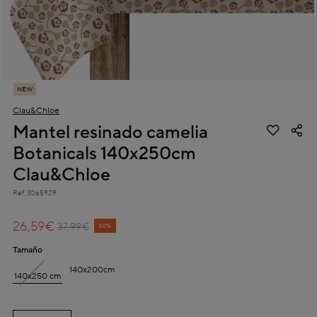
NEW
Clau&Chloe
Mantel resinado camelia
Botanicals 140x250cm
Clau&Chloe
Ref.
3065929
4,1 out of 5 Customer Rating
26,59€
Price reduced from
to
37,99€
30%
Tamaño
140x200cm
140x250 cm