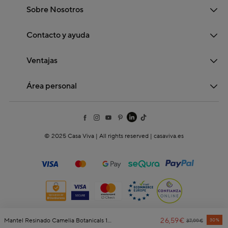
Sobre Nosotros
Contacto y ayuda
Ventajas
Área personal
© 2025 Casa Viva | All rights reserved | casaviva.es
26,59€
Price Reduce
To
Mantel Resinado Camelia Botanicals 140x250cm Clau&Chloe
30%
37,99€