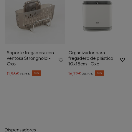
Soporte fregadora con
Organizador para
ventosa Stronghold -
fregadero de plástico
Oxo
10x15cm - Oxo
11,96€
Price reduced from
to
16,79€
Price reduced from
to
20%
20%
14,95€
20,99€
Dispensadores