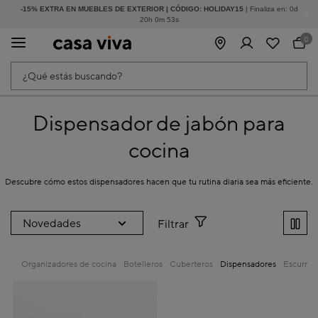
-15% EXTRA EN MUEBLES DE EXTERIOR | CÓDIGO: HOLIDAY15
HASTA -60% DE DESCUENTO | SEGUNDAS REBAJAS
| Finaliza en:
0
d
20
h
0
m
53
s
0
¿Qué estás buscando?
Dispensador de jabón para
cocina
Descubre cómo estos dispensadores hacen que tu rutina diaria sea más eficiente.
Filtrar
Organizadores de cocina
Botelleros
Cuberteros
Dispensadores
Escurrep