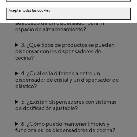
Aceptar todas las cookies
2. ¿Cómo puedo elegir el tamaño
adecuado de un dispensador para mi
espacio de almacenamiento?
3. ¿Qué tipos de productos se pueden
dispensar con los dispensadores de
cocina?
4. ¿Cuál es la diferencia entre un
dispensador de cristal y un dispensador de
plástico?
5. ¿Existen dispensadores con sistemas
de dosificación ajustable?
6. ¿Cómo puedo mantener limpios y
funcionales los dispensadores de cocina?