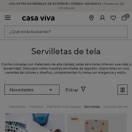
-15% EXTRA EN MUEBLES DE EXTERIOR | CÓDIGO: HOLIDAY15
HASTA -60% DE DESCUENTO | SEGUNDAS REBAJAS
| Finaliza en:
0
d
17
h
40
m
9
s
0
¿Qué estás buscando?
Servilletas de tela
Confeccionadas con materiales de alta calidad, estas servilletas ofrecen suavidad y
durabilidad. Descubre cómo nuestras servilletas de algodón, disponibles en una
variedad de colores y diseños, complementan tu mesa con elegancia y estilo.
Filtrar
Mantelería
Manteles
Manteles individuales
Servilletas
Caminos de mesa
NEW