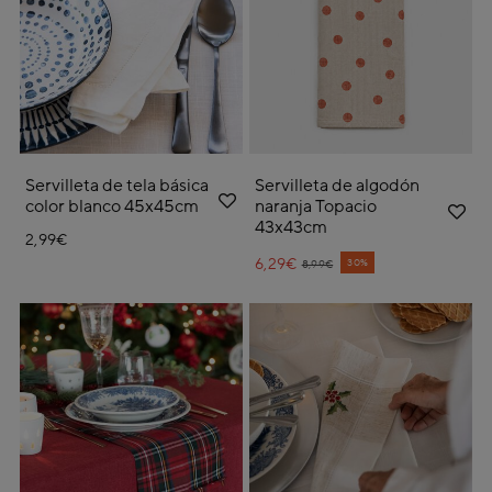
Servilleta de tela básica
Servilleta de algodón
color blanco 45x45cm
naranja Topacio
43x43cm
2,99€
6,29€
Price reduced from
to
30%
8,99€