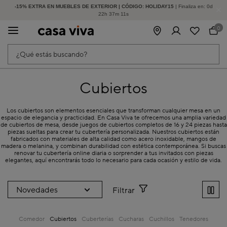
-15% EXTRA EN MUEBLES DE EXTERIOR | CÓDIGO: HOLIDAY15
HASTA -60% DE DESCUENTO | SEGUNDAS REBAJAS
| Finaliza en:
0
d
22
h
37
m
10
s
0
¿Qué estás buscando?
Cubiertos
Los cubiertos son elementos esenciales que transforman cualquier mesa en un
espacio de elegancia y practicidad. En Casa Viva te ofrecemos una amplia variedad
de cubiertos de mesa, desde juegos de cubiertos completos de 16 y 24 piezas hasta
piezas sueltas para crear tu cubertería personalizada. Nuestros cubiertos están
fabricados con materiales de alta calidad como acero inoxidable, mangos de
madera o melanina, y combinan durabilidad con estética contemporánea. Si buscas
renovar tu cubertería online diaria o sorprender a tus invitados con piezas
elegantes, aquí encontrarás todo lo necesario para cada ocasión y estilo de vida.
Filtrar
Comedor
Cubiertos
Cuberterías
Cucharas
Cuchillos
Tenedores