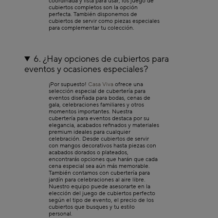
coordinada y lista para usar, los juego de
diseño contemporáneo, para garantizar que tu mesa luzca impecable en
cubiertos completos son la opción
cualquier ocasión.
perfecta. También disponemos de
cubiertos de servir como piezas especiales
Cubertería original para un estilo distinto
para complementar tu colección.
Si buscas opciones originales y diferenciadas, nuestra cubertería original te
sorprenderá. Cada pieza de nuestra cubertería original ha sido seleccionada
por su singularidad y capacidad de transformar cualquier mesa en un espacio
único. Desde diseños artesanales hasta colecciones limitadas, la cubertería
6. ¿Hay opciones de cubiertos para
original en Casa Viva refleja tu personalidad y buen gusto.
eventos y ocasiones especiales?
Cubertería para jardín o excursiones
¡Por supuesto!
Casa Viva
ofrece una
Para quienes disfrutan de pasar tiempo al aire libre, contamos con opciones
selección especial de cubertería para
especiales de cubertería para jardín. Estas piezas están diseñadas para resistir
condiciones exteriores y mantener su belleza incluso en ambientes de terraza
eventos diseñada para bodas, cenas de
o jardín. La cubertería para jardín en Casa Viva combina durabilidad con
gala, celebraciones familiares y otros
estética, lo que te permite disfrutar de comidas al aire libre con estilo.
momentos importantes. Nuestra
cubertería para eventos destaca por su
En Casa Viva, comprar cubiertos es rápido, sencillo y seguro. Explora nuestro
elegancia, acabados refinados y materiales
catálogo, elige el estilo que mejor se adapte a tu hogar y recibe tu pedido
premium ideales para cualquier
cómodamente en casa. Con nuestros juegos de cubiertos, cada comida se
celebración. Desde cubiertos de servir
convierte en una experiencia única, donde el buen gusto está presente en
con mangos decorativos hasta piezas con
cada detalle. Dale a tu mesa el protagonismo que se merece con los cubiertos
de
Casa Viva
. Haz que cada comida sea una ocasión especial.
acabados dorados o plateados,
encontrarás opciones que harán que cada
Descubre el resto de secciones para completar tu mesa con todo lo que
cena especial sea aún más memorable.
necesitas:
vasos
,
vajillas
,
cuberterías
o
cuencos y boles
.
También contamos con cubertería para
jardín para celebraciones al aire libre.
Nuestro equipo puede asesorarte en la
elección del juego de cubiertos perfecto
según el tipo de evento, el precio de los
cubiertos que busques y tu estilo
personal.