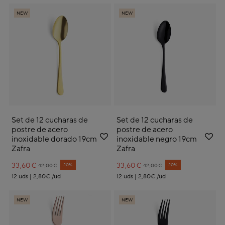
NEW
NEW
Set de 12 cucharas de
Set de 12 cucharas de
postre de acero
postre de acero
inoxidable dorado 19cm
inoxidable negro 19cm
Zafra
Zafra
33,60€
Price reduced from
to
33,60€
Price reduced from
to
20%
20%
42,00€
42,00€
12 uds | 2,80€ /ud
12 uds | 2,80€ /ud
NEW
NEW