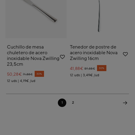
Cuchillo de mesa
Tenedor de postre de
chuletero de acero
acero inoxidable Nova
inoxidable Nova Zwilling
Zwilling 16cm
23,5cm
41,88€
Price reduced from
to
30%
59,88€
50,28€
Price reduced from
to
30%
71,88€
12 uds | 3,49€ /ud
12 uds | 4,19€ /ud
1
2