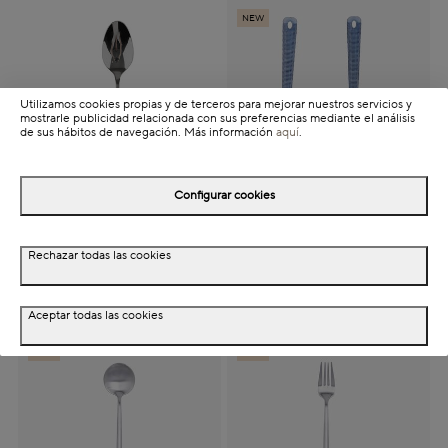
NEW
Utilizamos cookies propias y de terceros para mejorar nuestros servicios y
mostrarle publicidad relacionada con sus preferencias mediante el análisis
de sus hábitos de navegación. Más información
aquí
.
Configurar cookies
Cuchara de mesa de
Set de 2 cubiertos de
acero inoxidable Trieste
plástico para servir azul
Rechazar todas las cookies
20cm
Solara
1,99€
1,99€
Aceptar todas las cookies
NEW
NEW