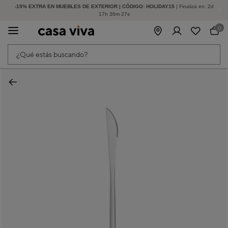
-15% EXTRA EN MUEBLES DE EXTERIOR | CÓDIGO: HOLIDAY15
HASTA -60% DE DESCUENTO | SEGUNDAS REBAJAS
| Finaliza en:
2
d
17
h
36
m
27
s
0
¿Qué estás buscando?