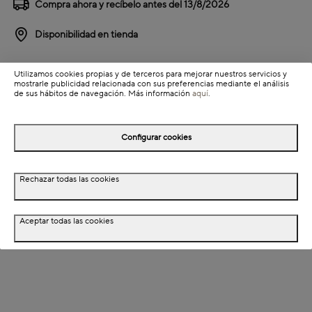
Compra ahora y recíbelo antes del
13/8/2026
Disponibilidad en tienda
Detalles del producto
Utilizamos cookies propias y de terceros para mejorar nuestros servicios y
mostrarle publicidad relacionada con sus preferencias mediante el análisis
Colección: Sira
de sus hábitos de navegación. Más información
aquí
.
Información de envío
Configurar cookies
Detalles del producto
Rechazar todas las cookies
Descripción
Aceptar todas las cookies
Dimensiones