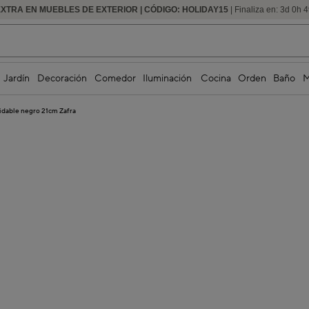
EXTRA EN MUEBLES DE EXTERIOR | CÓDIGO: HOLIDAY15
HASTA -60% DE DESCUENTO | SEGUNDAS REBAJAS
| Finaliza en:
3
d
0
h
4
Jardín
Decoración
Comedor
Iluminación
Cocina
Orden
Baño
M
xidable negro 21cm Zafra