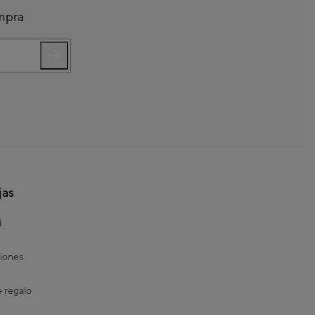
ompra
jas
d
iones
e regalo