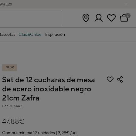
9
m
12
s
0
ascotas
Clau&Chloe
Inspiración
NEW
Set de 12 cucharas de mesa
de acero inoxidable negro
21cm Zafra
Ref.
3064415
5 out of 5 Customer Rating
47.88€
Compra mínima 12 unidades | 3,99€ /ud