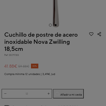
Cuchillo de postre de acero
inoxidable Nova Zwilling
18,5cm
Ref.
3029283
3,4 out of 5 Customer Rating
41.88€
59.88€
30%
Compra mínima 12 unidades | 3,49€ /ud
Añadir a mi cesta