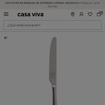
-15% EXTRA EN MUEBLES DE EXTERIOR | CÓDIGO: HOLIDAY15
HASTA -60% DE DESCUENTO | SEGUNDAS REBAJAS
| Finaliza en:
2
d
2
h
53
m
29
s
0
¿Qué estás buscando?