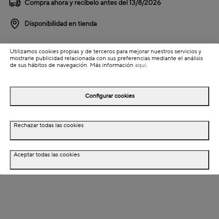
Compra ahora y recíbelo antes del
13/8/2026
Disponibilidad en tienda
Detalles del producto
Utilizamos cookies propias y de terceros para mejorar nuestros servicios y
mostrarle publicidad relacionada con sus preferencias mediante el análisis
Colección: Nova
de sus hábitos de navegación. Más información
aquí
.
Información de envío
Configurar cookies
Detalles del producto
Rechazar todas las cookies
Descripción
Aceptar todas las cookies
Materiales