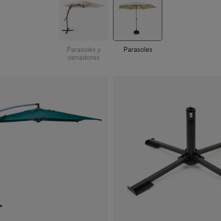
Parasoles y
Parasoles
cenadores