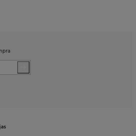
d de modelos diseñados
legantes y funcionales.
ompra
jas