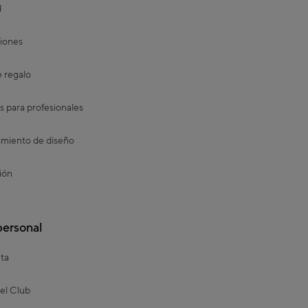
d
iones
e regalo
s para profesionales
miento de diseño
ión
personal
ta
el Club