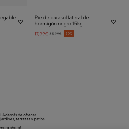
legable
Pie de parasol lateral de
hormigón negro 15kg
17,99€
Price reduced from
to
50%
35,99€
sol. Además de ofrecer
rdines, terrazas y patios.
ompra ahora!