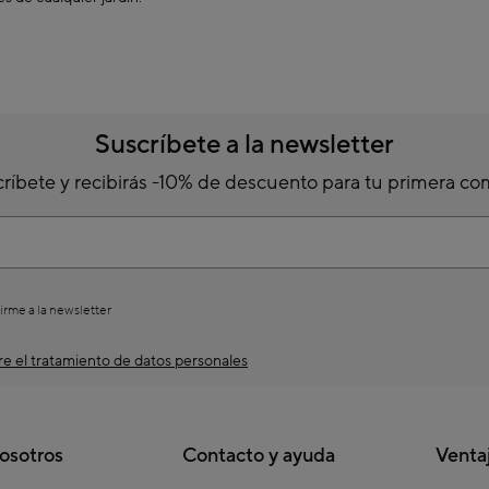
ales:
que ofrecen más espacio libre bajo la estructura.
se adapte a tu terraza y disfruta del exterior sin preocuparte por el sol.
parasoles para jardín y terraza?
en parasoles para jardín y terrazas, en
Casa Viva
encontrarás una varieda
cción sin renunciar al estilo.
Suscríbete a la newsletter
ne o visita nuestras tiendas físicas para descubrir parasoles resistentes, e
ríbete y recibirás -10% de descuento para tu primera c
ión a tu terraza y disfruta del aire libre con total comodidad.
irme a la newsletter
e el tratamiento de datos personales
osotros
Contacto y ayuda
Venta