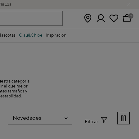
7
m
12
s
0
ascotas
Clau&Chloe
Inspiración
uestra categoría
ir el que mejor
entes tamaños y
estabilidad.
Filtrar