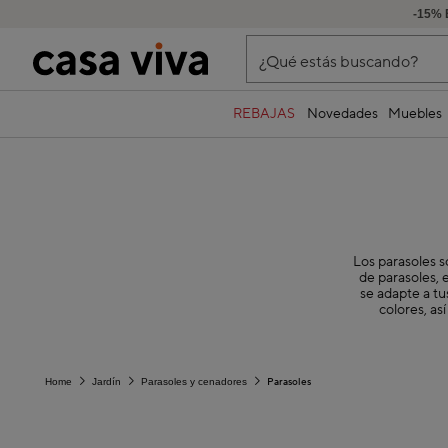
-15% 
¿Qué estás buscando?
REBAJAS
Novedades
Muebles
Los parasoles s
de parasoles, 
se adapte a tu
colores, as
Parasoles
Home
Jardín
Parasoles y cenadores