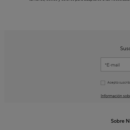
Opciones con brazos later
Elige el parasol que mejor 
¿Dónde comprar 
Si buscas calidad y diseño 
para ofrecer la mejor prote
Explora nuestra tienda onli
Susc
Dale un toque de sofisticac
E-mail
Acepto suscrib
Información sobr
Sobre N