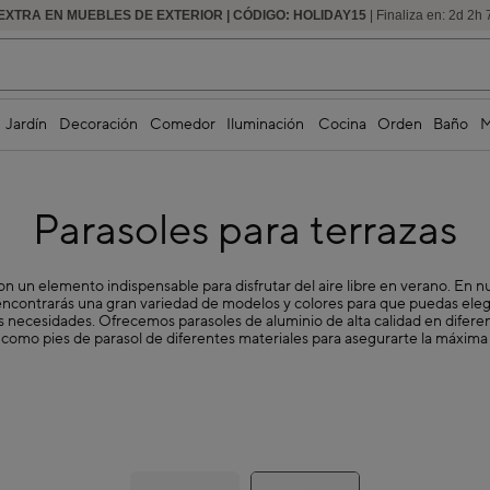
EXTRA EN MUEBLES DE EXTERIOR | CÓDIGO: HOLIDAY15
HASTA -60% DE DESCUENTO | SEGUNDAS REBAJAS
| Finaliza en:
2
d
2
h
Jardín
Decoración
Comedor
Iluminación
Cocina
Orden
Baño
M
Parasoles para terrazas
on un elemento indispensable para disfrutar del aire libre en verano. En n
encontrarás una gran variedad de modelos y colores para que puedas eleg
s necesidades. Ofrecemos parasoles de aluminio de alta calidad en difer
í como pies de parasol de diferentes materiales para asegurarte la máxima 