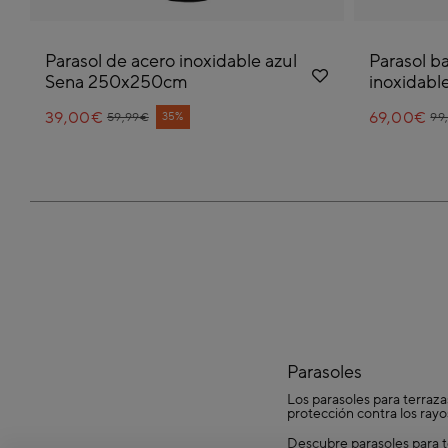
Parasol de acero inoxidable azul
Parasol b
Sena 250x250cm
inoxidabl
39,00€
Price reduced from
to
69,00€
Pr
to
35%
59,99€
99
Parasoles
Los parasoles para terraza
protección contra los ray
Descubre parasoles para 