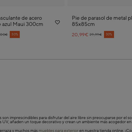
asculante de acero
Pie de parasol de metal p
e azul Maui 300cm
85x85cm
ice reduced from
20,99€
Price reduced from
to
30%
30%
,00€
29,99€
s son imprescindibles para disfrutar del aire libre sin preocuparse por el 
os UV, añaden un toque decorativo y crean un ambiente más acogedor en ja
terraza y muchos más
muebles para exterior
en nuestra tienda online. ¡C