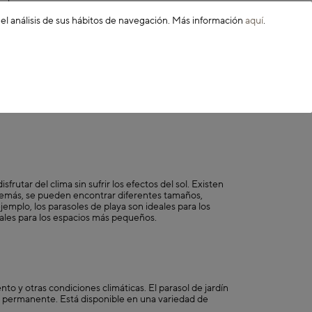
 el análisis de sus hábitos de navegación. Más información
aquí
.
 espacio y necesidades.
l con el diámetro
a, y telas con protección
mbra según la posición del
ías ventosos.
utar del clima sin sufrir los efectos del sol. Existen
or protección y estilo.
 Además, se pueden encontrar diferentes tamaños,
jemplo, los parasoles de playa son ideales para los
eales para los espacios más pequeños.
tos modelos son ideales
ento y otras condiciones climáticas. El parasol de jardín
ura permanente. Está disponible en una variedad de