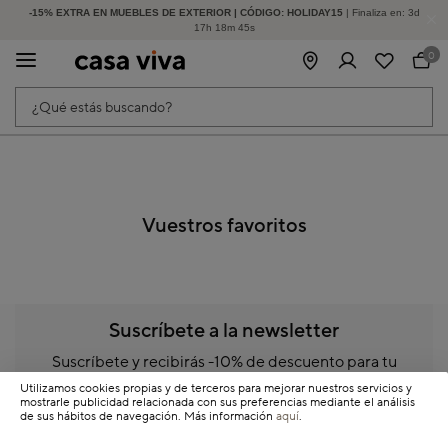
-15% EXTRA EN MUEBLES DE EXTERIOR | CÓDIGO: HOLIDAY15
HASTA -60% DE DESCUENTO | SEGUNDAS REBAJAS
| Finaliza en:
3
d
17
h
18
m
45
s
0
¿Qué estás buscando?
Vuestros favoritos
Suscríbete a la newsletter
Suscríbete y recibirás -10% de descuento para tu
primera compra
Utilizamos cookies propias y de terceros para mejorar nuestros servicios y
mostrarle publicidad relacionada con sus preferencias mediante el análisis
de sus hábitos de navegación. Más información
aquí
.
E-mail