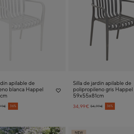
rdín apilable de
Silla de jardín apilable de
leno blanca Happel
polipropileno gris Happel
1cm
59x55x81cm
ce reduced from
34,99€
Price reduced from
to
36%
36%
99€
54,99€
NEW