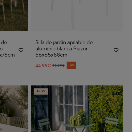
 de
Silla de jardín apilable de
to
aluminio blanca Piazor
0x76cm
56x65x88cm
44,99€
Price reduced from
to
10%
49,99€
NEW