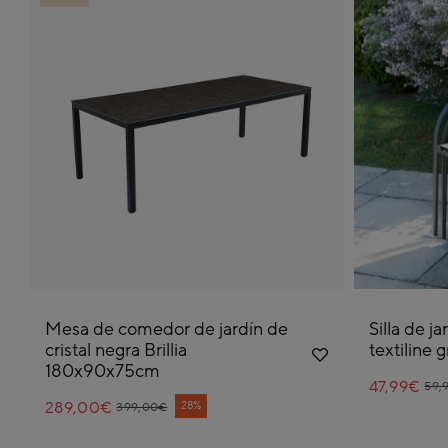
Mesa de comedor de jardín de
Silla de j
cristal negra Brillia
textiline
180x90x75cm
47,99€
Pri
to
59,
289,00€
Price reduced from
to
28%
399,00€