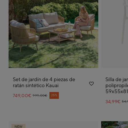
Set de jardín de 4 piezas de
Silla de ja
ratán sintético Kauai
polipropi
59x55x8
749,00€
Price reduced from
to
25%
999,00€
34,99€
Pri
to
54,
NEW