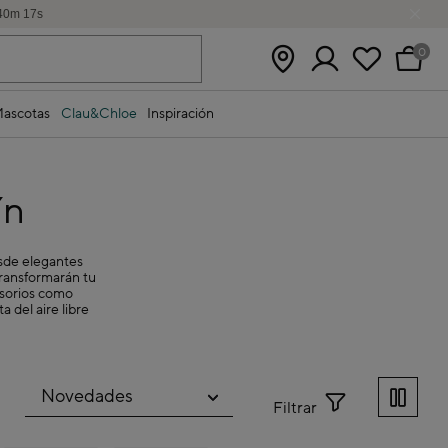
40
m
15
s
0
ascotas
Clau&Chloe
Inspiración
ín
esde elegantes
transformarán tu
esorios como
a del aire libre
Filtrar