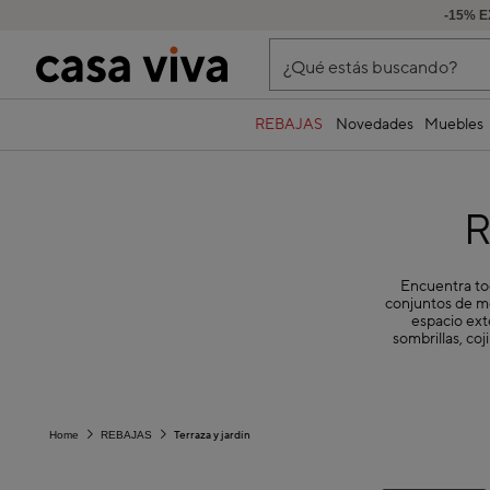
-15% E
¿Qué estás buscando?
REBAJAS
Novedades
Muebles
R
Encuentra tod
conjuntos de me
espacio ext
sombrillas, coj
Terraza y jardín
Home
REBAJAS