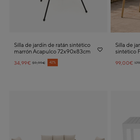
Silla de jardín de ratán sintético
Silla de j
marrón Acapulco 72x90x83cm
sintético
34,99€
Price reduced from
to
99,00€
Pr
to
42%
59,99€
17