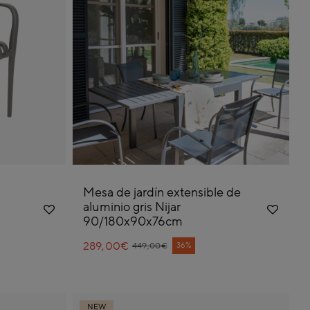
Mesa de jardín extensible de
aluminio gris Nijar
90/180x90x76cm
289,00€
Price reduced from
to
36%
449,00€
NEW