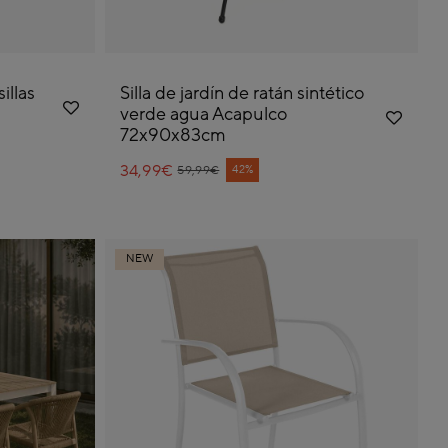
illas
Silla de jardín de ratán sintético
verde agua Acapulco
72x90x83cm
34,99€
Price reduced from
to
42%
59,99€
NEW