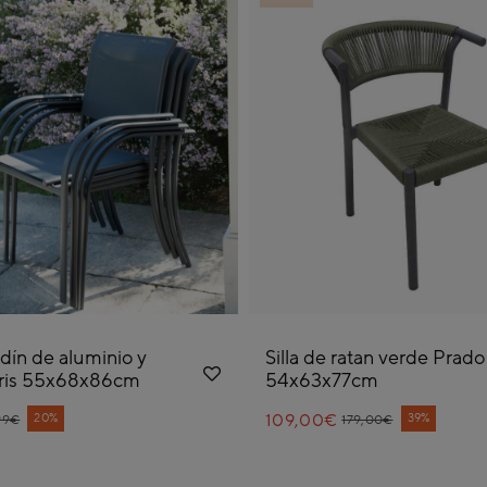
ardín de aluminio y
Silla de ratan verde Prado
 gris 55x68x86cm
54x63x77cm
ce reduced from
109,00€
Price reduced from
to
20%
39%
99€
179,00€