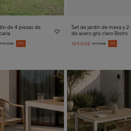
dín de 4 piezas de
Set de jardín de mesa y 2 s
caria
de acero gris claro Bistro
rice reduced from
o
109,00€
Price reduced from
to
29%
16%
.199,00€
129,00€