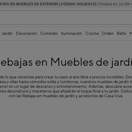
XTRA EN MUEBLES DE EXTERIOR | CÓDIGO: HOLIDAY15
HASTA -60% DE DESCUENTO | SEGUNDAS REBAJAS
| Finaliza en:
1
d
20
h
Jardín
Decoración
Comedor
Iluminación
Cocina
Orden
Baño
M
ebajas en Muebles de jard
o lo que necesitas para crear tu oasis al aire libre a precios increíbles. D
sa y sillas hasta cómodos sofás y tumbonas, nuestros muebles de jardín 
erior en un lugar de descanso y entretenimiento. Además, descubre acc
ines decorativos y maceteros que añadirán el toque final a tu jardín. Disfrut
con las Rebajas en muebles de jardín y accesorios de Casa Viva.