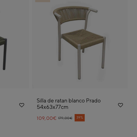
Silla de ratan blanco Prado
54x63x77cm
109,00€
Price reduced from
to
39%
179,00€