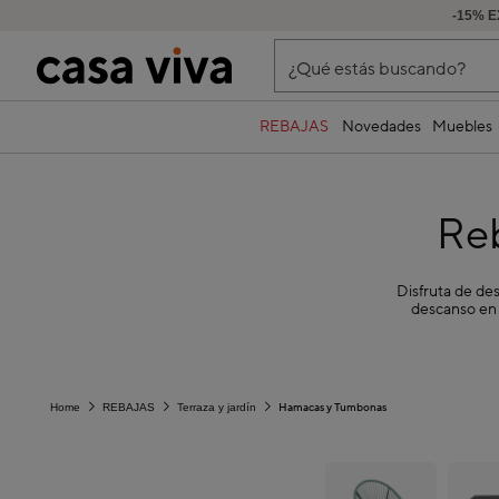
-15% 
¿Qué estás buscando?
REBAJAS
Novedades
Muebles
Re
Disfruta de de
descanso en t
Hamacas y Tumbonas
Home
REBAJAS
Terraza y jardín