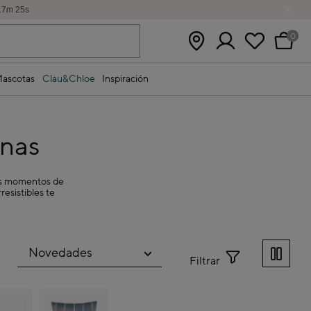
17
m
24
s
0
ascotas
Clau&Chloe
Inspiración
nas
tus momentos de
resistibles te
Filtrar