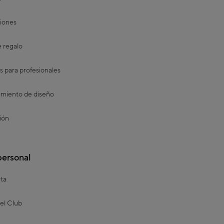
iones
e regalo
s para profesionales
miento de diseño
ión
personal
ta
el Club