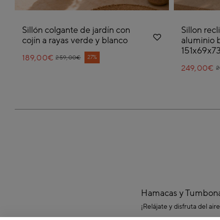
Sillón colgante de jardín con
Sillon rec
cojín a rayas verde y blanco
aluminio 
151x69x7
189,00€
Price reduced from
to
27%
259,00€
249,00€
P
t
2
Hamacas y Tumbon
¡Relájate y disfruta del a