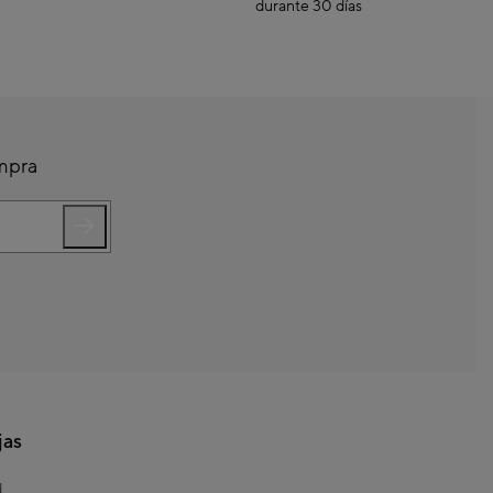
durante 30 días
ompra
jas
d