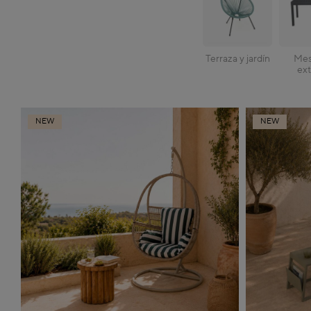
Terraza y jardín
Mes
ext
NEW
NEW