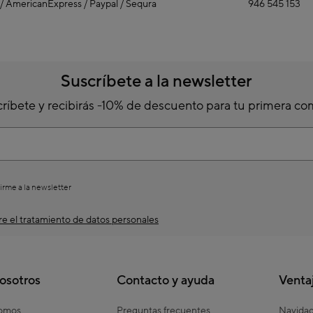
 / AmericanExpress / Paypal / Sequra
946 545 153
Suscríbete a la newsletter
ríbete y recibirás -10% de descuento para tu primera c
irme a la newsletter
e el tratamiento de datos personales
osotros
Contacto y ayuda
Venta
somos
Preguntas frecuentes
Navida