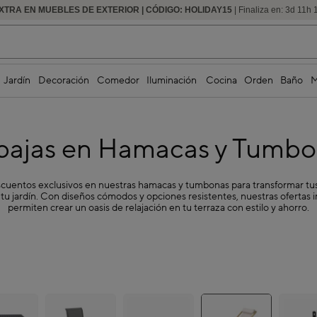
EXTRA EN MUEBLES DE EXTERIOR | CÓDIGO: HOLIDAY15
HASTA -60% DE DESCUENTO | SEGUNDAS REBAJAS
| Finaliza en:
3
d
11
h
Jardín
Decoración
Comedor
Iluminación
Cocina
Orden
Baño
M
bajas en Hamacas y Tumbo
scuentos exclusivos en nuestras hamacas y tumbonas para transformar 
u jardín. Con diseños cómodos y opciones resistentes, nuestras ofertas ir
permiten crear un oasis de relajación en tu terraza con estilo y ahorro.