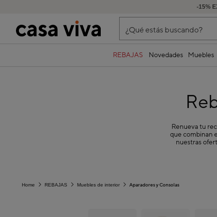
-15% E
¿Qué estás buscando?
REBAJAS
Novedades
Muebles
Reb
Renueva tu rec
que combinan el
nuestras ofer
Aparadores y Consolas
Home
REBAJAS
Muebles de interior