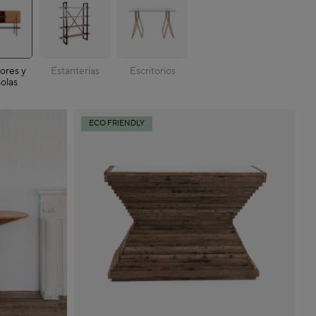
ores y
Estanterías
Escritorios
olas
ECO FRIENDLY