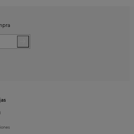
ompra
jas
d
iones