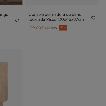
ango
Consola de madera de olmo
reciclada Pisco 120x45x87cm
299,00€
Price reduced from
to
57%
699,00€