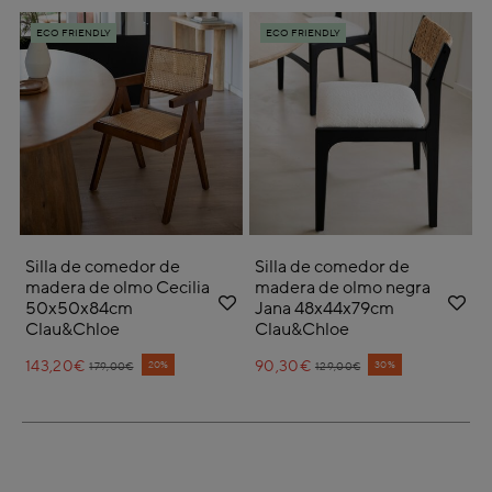
ECO FRIENDLY
ECO FRIENDLY
Silla de comedor de
Silla de comedor de
madera de olmo Cecilia
madera de olmo negra
50x50x84cm
Jana 48x44x79cm
Clau&Chloe
Clau&Chloe
143,20€
Price reduced from
to
90,30€
Price reduced from
to
20%
30%
179,00€
129,00€