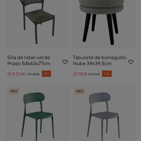
Silla de ratan verde
Taburete de borreguillo
Prado 54x63x77cm
Nube 39x39,5cm
109,00€
Price reduced from
to
27,92€
Price reduced from
to
39%
20%
179,00€
34,90€
NEW
NEW