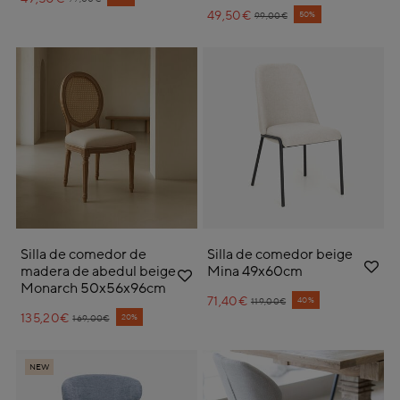
49,50€
Price reduced from
to
50%
99,00€
Silla de comedor de
Silla de comedor beige
madera de abedul beige
Mina 49x60cm
Monarch 50x56x96cm
71,40€
Price reduced from
to
40%
119,00€
135,20€
Price reduced from
to
20%
169,00€
NEW