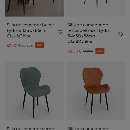
Silla de comedor beige
Silla de comedor de
Lydia 54x50x86cm
terciopelo azul Lydia
Clau&Chloe
54x50x86cm
Clau&Chloe
62,30€
Price reduced from
to
30%
89,00€
62,30€
Price reduced from
to
30%
89,00€
Silla de comedor verde
Silla de comedor de