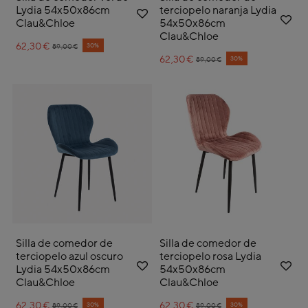
Lydia 54x50x86cm
terciopelo naranja Lydia
Clau&Chloe
54x50x86cm
Clau&Chloe
62,30€
Price reduced from
to
30%
89,00€
62,30€
Price reduced from
to
30%
89,00€
Silla de comedor de
Silla de comedor de
terciopelo azul oscuro
terciopelo rosa Lydia
Lydia 54x50x86cm
54x50x86cm
Clau&Chloe
Clau&Chloe
62,30€
Price reduced from
to
62,30€
Price reduced from
to
30%
30%
89,00€
89,00€