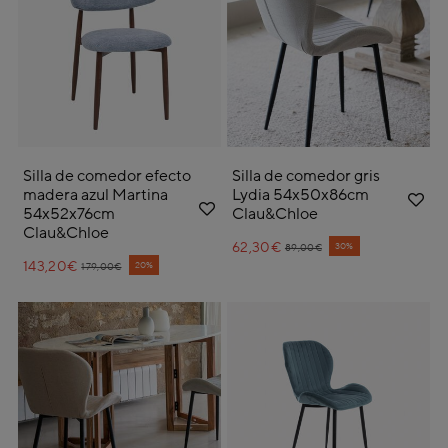
Silla de comedor efecto
Silla de comedor gris
madera azul Martina
Lydia 54x50x86cm
54x52x76cm
Clau&Chloe
Clau&Chloe
62,30€
Price reduced from
to
30%
89,00€
143,20€
Price reduced from
to
20%
179,00€