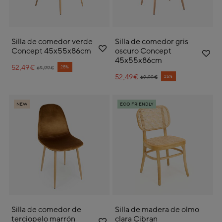
Silla de comedor verde
Silla de comedor gris
Concept 45x55x86cm
oscuro Concept
45x55x86cm
52,49€
Price reduced from
to
25%
69,99€
52,49€
Price reduced from
to
25%
69,99€
NEW
ECO FRIENDLY
Silla de comedor de
Silla de madera de olmo
terciopelo marrón
clara Cibran