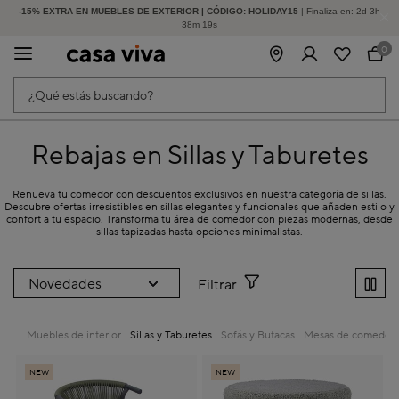
-15% EXTRA EN MUEBLES DE EXTERIOR | CÓDIGO: HOLIDAY15
HASTA -60% DE DESCUENTO | SEGUNDAS REBAJAS
| Finaliza en:
2
d
3
h
38
m
18
s
0
¿Qué estás buscando?
Rebajas en Sillas y Taburetes
Renueva tu comedor con descuentos exclusivos en nuestra categoría de sillas.
Descubre ofertas irresistibles en sillas elegantes y funcionales que añaden estilo y
confort a tu espacio. Transforma tu área de comedor con piezas modernas, desde
sillas tapizadas hasta opciones minimalistas.
Filtrar
Muebles de interior
Sillas y Taburetes
Sofás y Butacas
Mesas de comedor
NEW
NEW