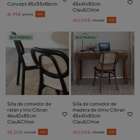
Concept 45x55x86cm
45x41x83cm
Clau&Chloe
41,99€
Price reduced from
to
40%
69,99€
140,00€
Price reduced from
to
20%
175,00€
ECO FRIENDLY
ECO FRIENDLY
Silla de comedor de
Silla de comedor de
ratán y lino Cibran
madera de olmo Cibran
46x42x85cm
45x41x83cm
Clau&Chloe
Clau&Chloe
95,20€
Price reduced from
to
140,00€
Price reduced from
to
20%
20%
119,00€
175,00€