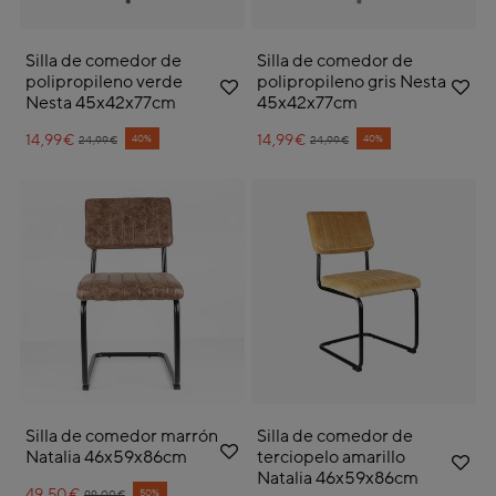
Silla de comedor de
Silla de comedor de
polipropileno verde
polipropileno gris Nesta
Nesta 45x42x77cm
45x42x77cm
14,99€
Price reduced from
to
14,99€
Price reduced from
to
40%
40%
24,99€
24,99€
Silla de comedor marrón
Silla de comedor de
Natalia 46x59x86cm
terciopelo amarillo
Natalia 46x59x86cm
49,50€
Price reduced from
to
50%
99,00€