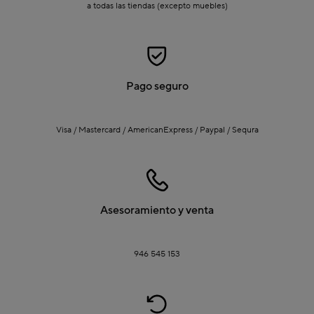
estas rebajas y dale nueva vida a tu comedor con sillas y taburetes que
a todas las tiendas (excepto muebles)
reflejan tu estilo único!
Pago seguro
Visa / Mastercard / AmericanExpress / Paypal / Sequra
Asesoramiento y venta
946 545 153