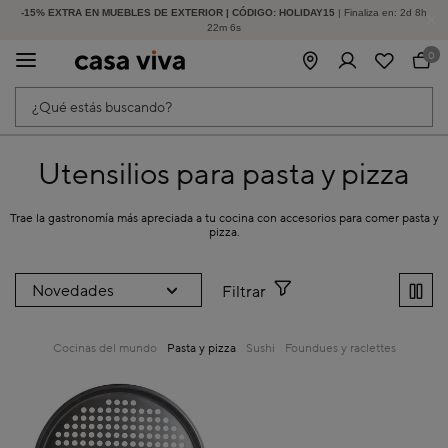
-15% EXTRA EN MUEBLES DE EXTERIOR | CÓDIGO: HOLIDAY15
HASTA -60% DE DESCUENTO | SEGUNDAS REBAJAS
| Finaliza en:
2
d
8
h
22
m
6
s
0
¿Qué estás buscando?
Utensilios para pasta y pizza
Trae la gastronomía más apreciada a tu cocina con accesorios para comer pasta y
pizza.
Filtrar
Cocinas del mundo
Pasta y pizza
Sushi
Foundues y raclettes