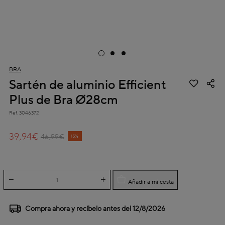
BRA
Sartén de aluminio Efficient
Plus de Bra Ø28cm
Ref.
3046372
4,2 out of 5 Customer Rating
39,94€
Price reduced from
to
46,99€
15%
Añadir a mi cesta
Compra ahora y recíbelo antes del
12/8/2026