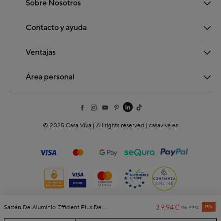
Sobre Nosotros
Contacto y ayuda
Ventajas
Área personal
© 2025 Casa Viva | All rights reserved | casaviva.es
39,94€
Price Reduce
To
Sartén De Aluminio Efficient Plus De Bra Ø28cm
15%
46,99€