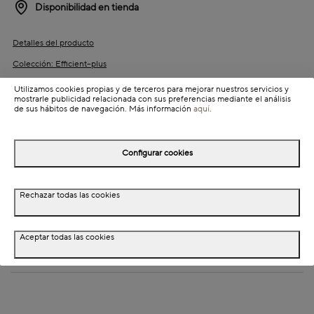
Disponibilidad en tienda
Detalles del producto
Colección: Efficient--plus
Información de envío
Utilizamos cookies propias y de terceros para mejorar nuestros servicios y
mostrarle publicidad relacionada con sus preferencias mediante el análisis
de sus hábitos de navegación. Más información
aquí
.
Detalles del producto
Configurar cookies
Descripción
Rechazar todas las cookies
Dimensiones
Especificaciones técnicas
Aceptar todas las cookies
Cuidados