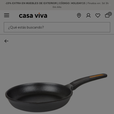
-15% EXTRA EN MUEBLES DE EXTERIOR | CÓDIGO: HOLIDAY15
HASTA -60% DE DESCUENTO | SEGUNDAS REBAJAS
| Finaliza en:
3
d
3
h
0
m
44
s
0
¿Qué estás buscando?