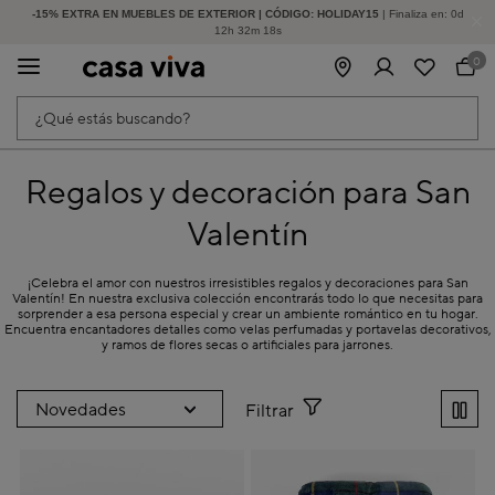
-15% EXTRA EN MUEBLES DE EXTERIOR | CÓDIGO: HOLIDAY15
HASTA -60% DE DESCUENTO | SEGUNDAS REBAJAS
| Finaliza en:
0
d
12
h
32
m
18
s
0
¿Qué estás buscando?
Regalos y decoración para San
Valentín
¡Celebra el amor con nuestros irresistibles regalos y decoraciones para San
Valentín! En nuestra exclusiva colección encontrarás todo lo que necesitas para
sorprender a esa persona especial y crear un ambiente romántico en tu hogar.
Encuentra encantadores detalles como velas perfumadas y portavelas decorativos,
y ramos de flores secas o artificiales para jarrones.
Filtrar