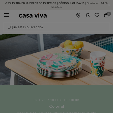
-15% EXTRA EN MUEBLES DE EXTERIOR | CÓDIGO: HOLIDAY15
HASTA -60% DE DESCUENTO | SEGUNDAS REBAJAS
| Finaliza en:
1
d
5
h
58
m
59
s
0
¿Qué estás buscando?
ESTE VERANO ELIJE EL COLOR
Colorful