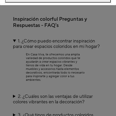
Inspiración colorful Preguntas y
Respuestas - FAQ's
1. ¿Cómo puedo encontrar inspiración
para crear espacios coloridos en mi hogar?
En Casa Viva, te ofrecemos una amplia
variedad de productos coloridos que te
ayudarán a crear espacios vibrantes y
llenos de vida en tu hogar. Desde
muebles y accesorios hasta elementos
decorativos, encontrarás todo lo necesario
para inspirarte y agregar color a tus
ambientes.
2. ¿Cuáles son las ventajas de utilizar
colores vibrantes en la decoración?
3. ¿Qué tipos de productos coloridos