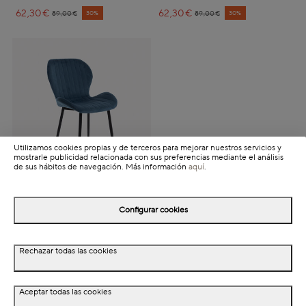
62,30€
Price reduced from
to
62,30€
Price reduced from
to
30%
30%
89,00€
89,00€
Utilizamos cookies propias y de terceros para mejorar nuestros servicios y
mostrarle publicidad relacionada con sus preferencias mediante el análisis
de sus hábitos de navegación. Más información
aquí
.
Silla de comedor de
terciopelo azul oscuro
Configurar cookies
Lydia 54x50x86cm
Clau&Chloe
Rechazar todas las cookies
62,30€
Price reduced from
to
30%
89,00€
Aceptar todas las cookies