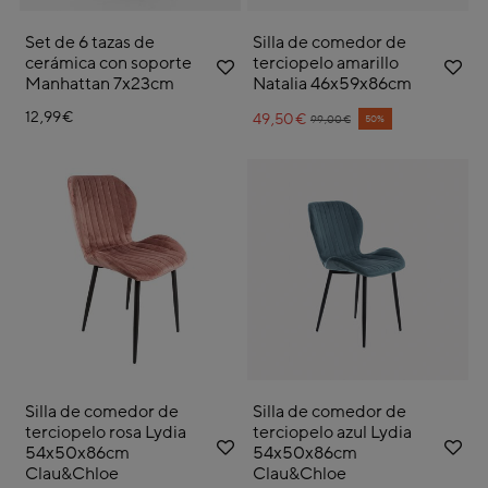
Set de 6 tazas de
Silla de comedor de
cerámica con soporte
terciopelo amarillo
Manhattan 7x23cm
Natalia 46x59x86cm
12,99€
49,50€
Price reduced from
to
50%
99,00€
Silla de comedor de
Silla de comedor de
terciopelo rosa Lydia
terciopelo azul Lydia
54x50x86cm
54x50x86cm
Clau&Chloe
Clau&Chloe