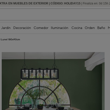
XTRA EN MUEBLES DE EXTERIOR | CÓDIGO: HOLIDAY15
HASTA -60% DE DESCUENTO | SEGUNDAS REBAJAS
| Finaliza en:
0
d
15
h
Jardín
Decoración
Comedor
Iluminación
Cocina
Orden
Baño
M
l Lunel 180x90cm