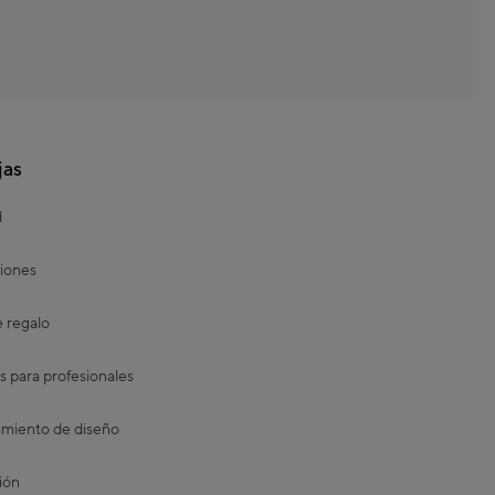
jas
d
iones
e regalo
s para profesionales
miento de diseño
ión