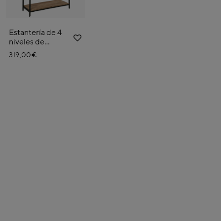
Estantería de 4
niveles de
madera Lunel
319,00€