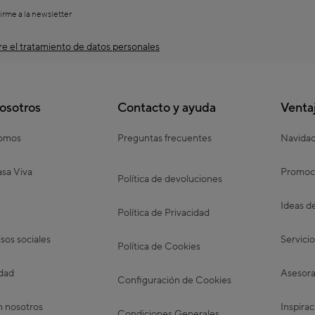
irme a la newsletter
e el tratamiento de datos personales
osotros
Contacto y ayuda
Venta
somos
Preguntas frecuentes
Navida
sa Viva
Promoc
Política de devoluciones
Ideas d
Política de Privacidad
os sociales
Servicio
Política de Cookies
idad
Asesora
Configuración de Cookies
n nosotros
Inspirac
Condiciones Generales