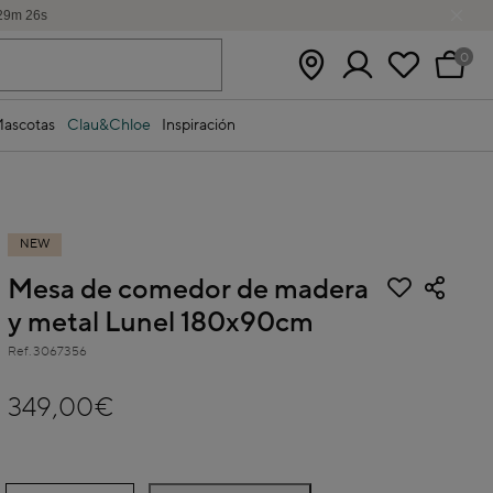
29
m
26
s
0
ascotas
Clau&Chloe
Inspiración
NEW
Mesa de comedor de madera
y metal Lunel 180x90cm
Ref.
3067356
3,7 out of 5 Customer Rating
349,00€