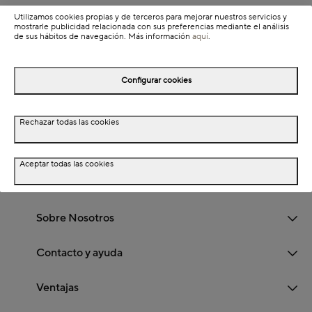
No lo dudes más y visita nuestras categorías de
regalos económicos de
Navidad
,
papelería y accesorios de Navidad
, y decoración de Navidad, ¡seguro
Utilizamos cookies propias y de terceros para mejorar nuestros servicios y
que encuentras algo que te encantará!
mostrarle publicidad relacionada con sus preferencias mediante el análisis
Suscríbete a la newsletter
de sus hábitos de navegación. Más información
aquí
.
Suscríbete y recibirás -10% de descuento para tu
primera compra
Configurar cookies
E-mail
Rechazar todas las cookies
Acepto suscribirme a la newsletter
Aceptar todas las cookies
Información sobre el tratamiento de datos personales
Sobre Nosotros
Contacto y ayuda
Ventajas