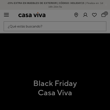
-15% EXTRA EN MUEBLES DE EXTERIOR | CÓDIGO: HOLIDAY15
HASTA -60% DE DESCUENTO | SEGUNDAS REBAJAS
| Finaliza en:
1
d
16
h
24
m
5
s
0
¿Qué estás buscando?
Black Friday
Casa Viva