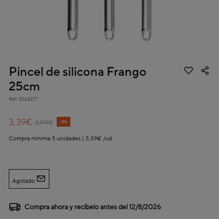
Pincel de silicona Frango
25cm
Ref.
3063327
3,1 out of 5 Customer Rating
3,39€
Price reduced from
to
3,99€
15%
Compra mínima 3 unidades | 3,39€ /ud
Agotado
Compra ahora y recíbelo antes del
12/8/2026