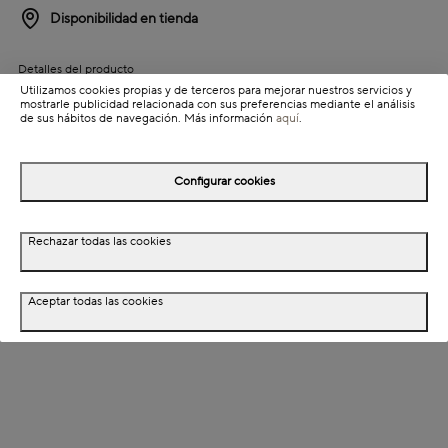
Disponibilidad en tienda
Detalles del producto
Utilizamos cookies propias y de terceros para mejorar nuestros servicios y
Colección: Frango
mostrarle publicidad relacionada con sus preferencias mediante el análisis
de sus hábitos de navegación. Más información
aquí
.
Información de envío
Configurar cookies
Detalles del producto
Rechazar todas las cookies
Descripción
Dimensiones
Aceptar todas las cookies