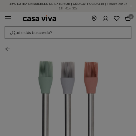
-15% EXTRA EN MUEBLES DE EXTERIOR | CÓDIGO: HOLIDAY15
HASTA -60% DE DESCUENTO | SEGUNDAS REBAJAS
| Finaliza en:
3
d
17
h
41
m
32
s
0
¿Qué estás buscando?