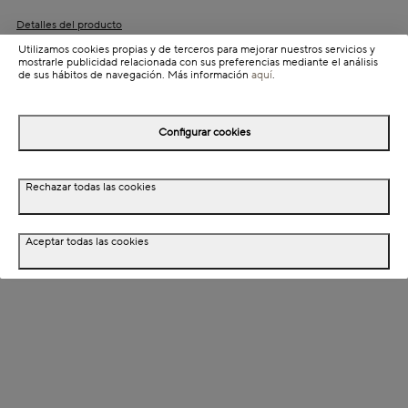
Detalles del producto
Utilizamos cookies propias y de terceros para mejorar nuestros servicios y
Información de envío
mostrarle publicidad relacionada con sus preferencias mediante el análisis
de sus hábitos de navegación. Más información
aquí
.
Detalles del producto
Configurar cookies
Descripción
Rechazar todas las cookies
Dimensiones
Aceptar todas las cookies