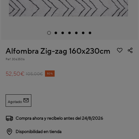
Alfombra Zig-zag 160x230cm
Ref.
3063506
5 out of 5 Customer Rating
52,50€
Price reduced from
to
105,00€
50%
Agotado
Compra ahora y recíbelo antes del
24/8/2026
Disponibilidad en tienda