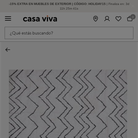
-15% EXTRA EN MUEBLES DE EXTERIOR | CÓDIGO: HOLIDAY15
HASTA -60% DE DESCUENTO | SEGUNDAS REBAJAS
| Finaliza en:
3
d
11
h
25
m
41
s
0
¿Qué estás buscando?