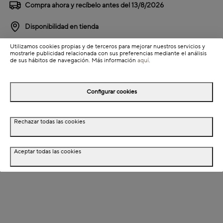
Compra ahora y recíbelo antes del
13/8/2026
Disponibilidad en tienda
Utilizamos cookies propias y de terceros para mejorar nuestros servicios y
Detalles del producto
mostrarle publicidad relacionada con sus preferencias mediante el análisis
de sus hábitos de navegación. Más información
aquí
.
Información de envío
Configurar cookies
Detalles del producto
Rechazar todas las cookies
Descripción
Dimensiones
Aceptar todas las cookies