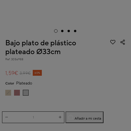
Bajo plato de plástico
plateado Ø33cm
Ref.
3056988
3,6 out of 5 Customer Rating
1,59€
Price reduced from
to
3,99€
60%
Plateado
Color
Añadir a mi cesta