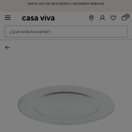
-15% EXTRA EN MUEBLES DE EXTERIOR | CÓDIGO: HOLIDAY15
HASTA -60% DE DESCUENTO | SEGUNDAS REBAJAS
| Finaliza en:
1
d
20
h
8
m
7
s
0
¿Qué estás buscando?