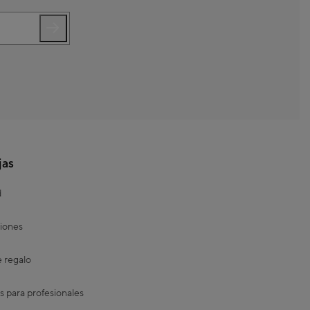
jas
d
iones
e regalo
s para profesionales