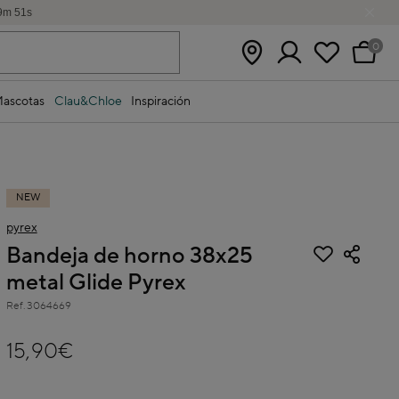
9
m
50
s
0
ascotas
Clau&Chloe
Inspiración
NEW
pyrex
Bandeja de horno 38x25
metal Glide Pyrex
Ref.
3064669
4,1 out of 5 Customer Rating
15,90€