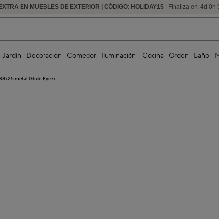
EXTRA EN MUEBLES DE EXTERIOR | CÓDIGO: HOLIDAY15
HASTA -60% DE DESCUENTO | SEGUNDAS REBAJAS
| Finaliza en:
4
d
0
h
Jardín
Decoración
Comedor
Iluminación
Cocina
Orden
Baño
M
38x25 metal Glide Pyrex