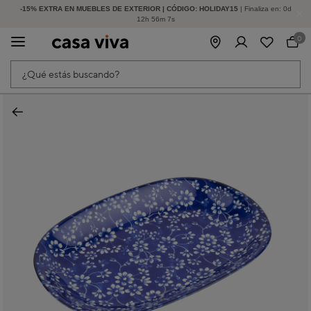
-15% EXTRA EN MUEBLES DE EXTERIOR | CÓDIGO: HOLIDAY15
HASTA -60% DE DESCUENTO | SEGUNDAS REBAJAS
| Finaliza en:
0
d
12
h
56
m
7
s
0
¿Qué estás buscando?