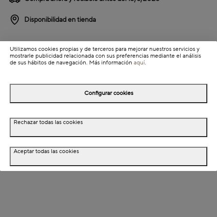
Disponibilidad en tienda
Detalles del producto
Utilizamos cookies propias y de terceros para mejorar nuestros servicios y
mostrarle publicidad relacionada con sus preferencias mediante el análisis
Colección: Nara
de sus hábitos de navegación. Más información
aquí
.
Información de envío
Configurar cookies
Detalles del producto
Rechazar todas las cookies
Descripción
Aceptar todas las cookies
Dimensiones