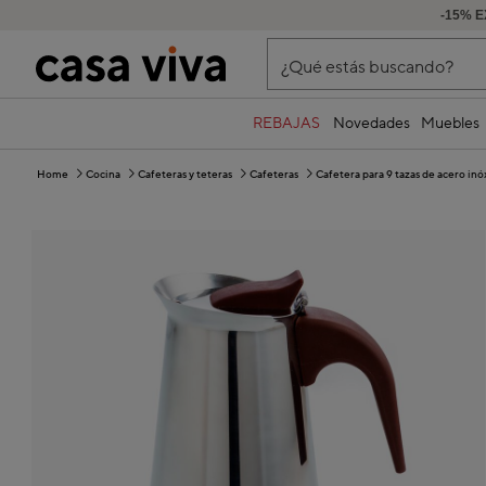
-15% E
¿Qué estás buscando?
REBAJAS
Novedades
Muebles
Home
Cocina
Cafeteras y teteras
Cafeteras
Cafetera para 9 tazas de acero inó