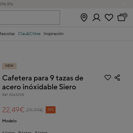
47
m
36
s
0
ascotas
Clau&Chloe
Inspiración
NEW
Cafetera para 9 tazas de
acero inóxidable Siero
Ref.
3063205
4,6 out of 5 Customer Rating
22,49€
29,99€
Price reduced from
to
25%
Modelo