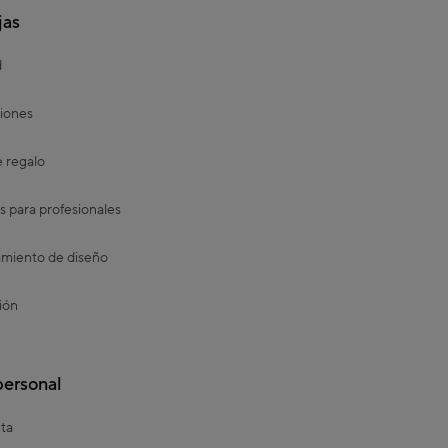
jas
d
iones
e regalo
s para profesionales
miento de diseño
ión
personal
ta