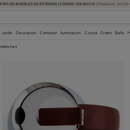
XTRA EN MUEBLES DE EXTERIOR | CÓDIGO: HOLIDAY15
HASTA -60% DE DESCUENTO | SEGUNDAS REBAJAS
| Finaliza en:
1
d
17
h
Jardín
Decoración
Comedor
Iluminación
Cocina
Orden
Baño
M
xidable Siero