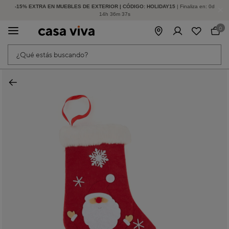
-15% EXTRA EN MUEBLES DE EXTERIOR | CÓDIGO: HOLIDAY15
HASTA -60% DE DESCUENTO | SEGUNDAS REBAJAS
| Finaliza en:
0
d
14
h
36
m
37
s
0
¿Qué estás buscando?