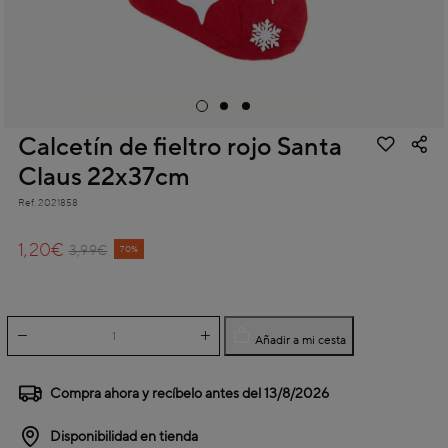
Calcetín de fieltro rojo Santa
Claus 22x37cm
Ref.
2021858
5 out of 5 Customer Rating
1,20€
Price reduced from
to
3,99€
70%
Añadir a mi cesta
Compra ahora y recíbelo antes del
13/8/2026
Disponibilidad en tienda