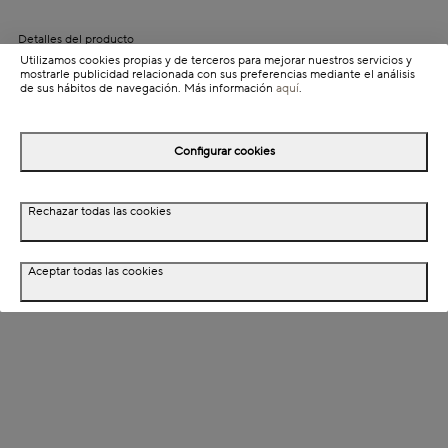
Detalles del producto
Utilizamos cookies propias y de terceros para mejorar nuestros servicios y
Información de envío
mostrarle publicidad relacionada con sus preferencias mediante el análisis
de sus hábitos de navegación. Más información
aquí
.
Detalles del producto
Configurar cookies
Descripción
Rechazar todas las cookies
Dimensiones
Aceptar todas las cookies