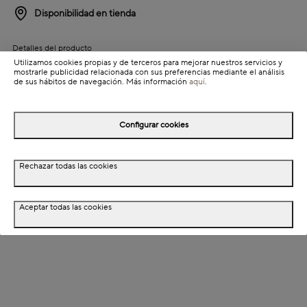
Disponibilidad en tienda
Detalles del producto
Utilizamos cookies propias y de terceros para mejorar nuestros servicios y
Colección: Black
mostrarle publicidad relacionada con sus preferencias mediante el análisis
de sus hábitos de navegación. Más información
aquí
.
Información de envío
Configurar cookies
Detalles del producto
Rechazar todas las cookies
Descripción
Dimensiones
Aceptar todas las cookies