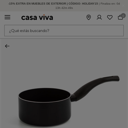
-15% EXTRA EN MUEBLES DE EXTERIOR | CÓDIGO: HOLIDAY15
HASTA -60% DE DESCUENTO | SEGUNDAS REBAJAS
| Finaliza en:
0
d
13
h
42
m
49
s
0
¿Qué estás buscando?