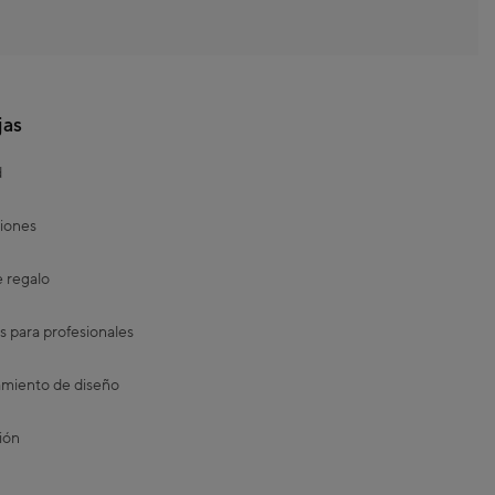
jas
d
iones
e regalo
s para profesionales
miento de diseño
ión