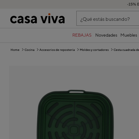
-15% 
¿Qué estás buscando?
REBAJAS
Novedades
Muebles
Home
Cocina
Accesorios de repostería
Moldes y cortadores
Cesta cuadrada de