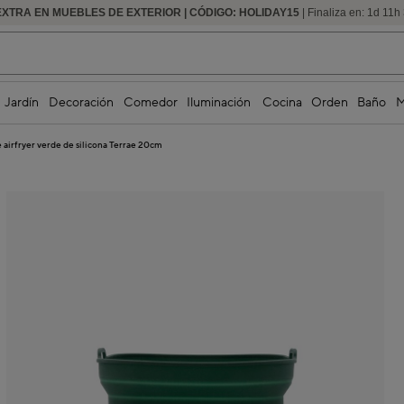
EXTRA EN MUEBLES DE EXTERIOR | CÓDIGO: HOLIDAY15
HASTA -60% DE DESCUENTO | SEGUNDAS REBAJAS
| Finaliza en:
1
d
11
h
Jardín
Decoración
Comedor
Iluminación
Cocina
Orden
Baño
M
 airfryer verde de silicona Terrae 20cm