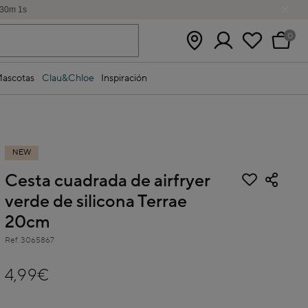
30
m
0
s
0
ascotas
Clau&Chloe
Inspiración
NEW
Cesta cuadrada de airfryer
verde de silicona Terrae
20cm
Ref.
3065867
5 out of 5 Customer Rating
4,99€