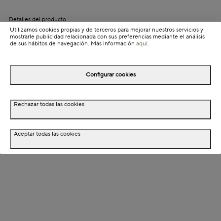
Detalles del producto
Utilizamos cookies propias y de terceros para mejorar nuestros servicios y
Información de envío
mostrarle publicidad relacionada con sus preferencias mediante el análisis
de sus hábitos de navegación. Más información
aquí
.
Detalles del producto
Configurar cookies
Descripción
Rechazar todas las cookies
Dimensiones
Aceptar todas las cookies