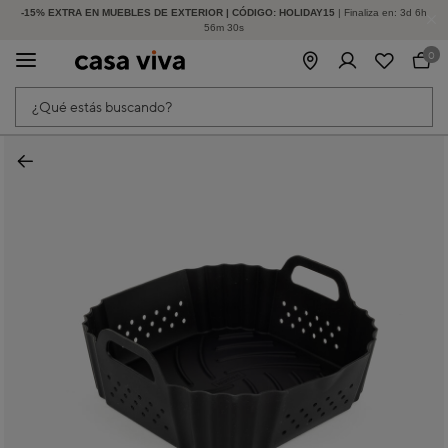
-15% EXTRA EN MUEBLES DE EXTERIOR | CÓDIGO: HOLIDAY15
HASTA -60% DE DESCUENTO | SEGUNDAS REBAJAS
| Finaliza en:
3
d
6
h
56
m
29
s
0
¿Qué estás buscando?