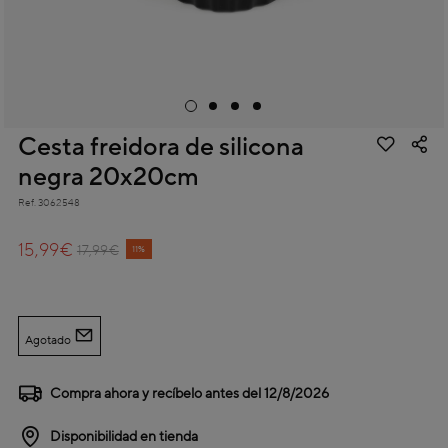
Cesta freidora de silicona
negra 20x20cm
Ref.
3062548
4,5 out of 5 Customer Rating
15,99€
Price reduced from
to
17,99€
11%
Agotado
Compra ahora y recíbelo antes del
12/8/2026
Disponibilidad en tienda