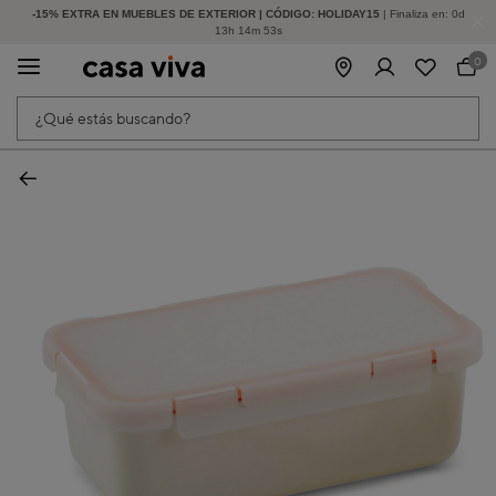
-15% EXTRA EN MUEBLES DE EXTERIOR | CÓDIGO: HOLIDAY15
HASTA -60% DE DESCUENTO | SEGUNDAS REBAJAS
| Finaliza en:
0
d
13
h
14
m
53
s
0
¿Qué estás buscando?