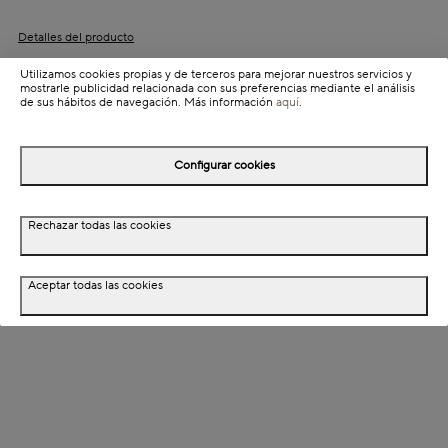
Detalles del producto
Colección: Daim
Utilizamos cookies propias y de terceros para mejorar nuestros servicios y
mostrarle publicidad relacionada con sus preferencias mediante el análisis
Información de envío
de sus hábitos de navegación. Más información
aquí
.
Detalles del producto
Configurar cookies
Descripción
Rechazar todas las cookies
Dimensiones
Aceptar todas las cookies