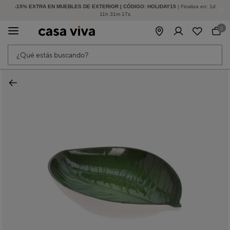
-15% EXTRA EN MUEBLES DE EXTERIOR | CÓDIGO: HOLIDAY15
HASTA -60% DE DESCUENTO | SEGUNDAS REBAJAS
| Finaliza en:
1
d
11
h
31
m
17
s
0
¿Qué estás buscando?