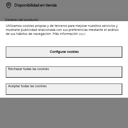
Disponibilidad en tienda
Detalles del producto
Utilizamos cookies propias y de terceros para mejorar nuestros servicios y
Colección: Flores
mostrarle publicidad relacionada con sus preferencias mediante el análisis
de sus hábitos de navegación. Más información
aquí
.
Información de envío
Configurar cookies
Detalles del producto
Rechazar todas las cookies
Descripción
Dimensiones
Aceptar todas las cookies