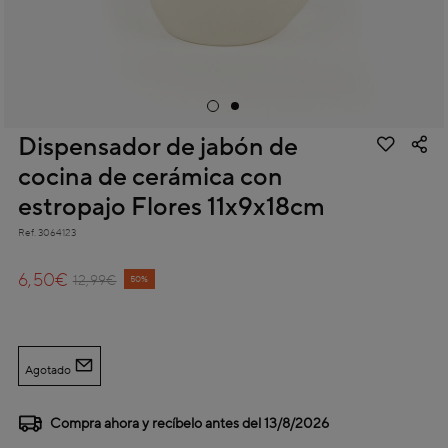
Dispensador de jabón de
cocina de cerámica con
estropajo Flores 11x9x18cm
Ref.
3064123
4,6 out of 5 Customer Rating
6,50€
Price reduced from
to
12,99€
50%
Agotado
Compra ahora y recíbelo antes del
13/8/2026