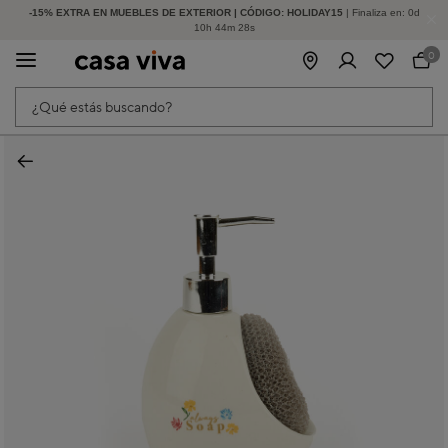
-15% EXTRA EN MUEBLES DE EXTERIOR | CÓDIGO: HOLIDAY15
HASTA -60% DE DESCUENTO | SEGUNDAS REBAJAS
| Finaliza en:
0
d
10
h
44
m
28
s
0
¿Qué estás buscando?